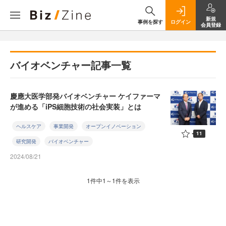
新規
事例を探す
ログイン
会員登録
バイオベンチャー記事一覧
慶應大医学部発バイオベンチャー ケイファーマ
が進める「iPS細胞技術の社会実装」とは
ヘルスケア
事業開発
オープンイノベーション
11
研究開発
バイオベンチャー
2024/08/21
1件中1～1件を表示