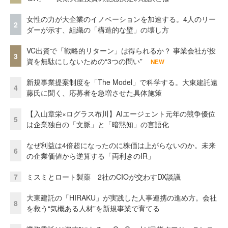
女性の力が大企業のイノベーションを加速する。4人のリー
2
ダーが示す、組織の「構造的な壁」の壊し方
VC出資で「戦略的リターン」は得られるか？ 事業会社が投
3
資を無駄にしないための“3つの問い”
NEW
新規事業提案制度を「The Model」で科学する。大東建託遠
4
藤氏に聞く、応募者を急増させた具体施策
【入山章栄×ログラス布川】AIエージェント元年の競争優位
5
は企業独自の「文脈」と「暗黙知」の言語化
なぜ利益は4倍超になったのに株価は上がらないのか。未来
6
の企業価値から逆算する「両利きのIR」
7
ミスミとロート製薬 2社のCIOが交わすDX談議
大東建託の「HIRAKU」が実践した人事連携の進め方。会社
8
を救う“気概ある人材”を新規事業で育てる