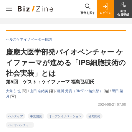
新規
事例を探す
ログイン
会員登録
ヘルスケアイノベーター探訪
慶應大医学部発バイオベンチャー ケ
イファーマが進める「iPS細胞技術の
社会実装」とは
第5回 ゲスト：ケイファーマ 福島弘明氏
大角 知也
[聞] /
山田 奈緒美
[著] /
梶川 元貴（Biz/Zine編集部）
[編] /
黑田 菜
月
[写]
2024/08/21 07:00
ヘルスケア
事業開発
オープンイノベーション
研究開発
バイオベンチャー