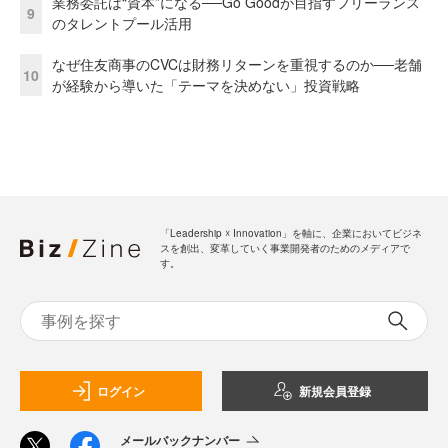
業務委託は“資本”になる──Go Goodが目指すフリーランス
9
のタレントプール活用
なぜ住友商事のCVCは財務リターンを重視するのか──老舗
10
が経験から導いた「テーマを決めない」投資戦略
「Leadership ☓ Innovation」を軸に、企業においてビジネ
スを創出、変革していく事業開発者のためのメディアで
す。
ログイン
新規会員登録
メールバックナンバー