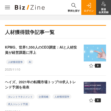
新規
事例を探す
ログイン
会員登録
人材獲得競争記事一覧
KPMG、世界1,350人のCEO調査：AIと人材投
資が経営課題に浮上
人材獲得競争
AI
0
2025/11/10
ヘイズ、2021年の転職市場トップ10求人トレ
ンド予測を発表
タレントマネジメント
企業戦略
人材獲得競争
0
求人トレンド予測