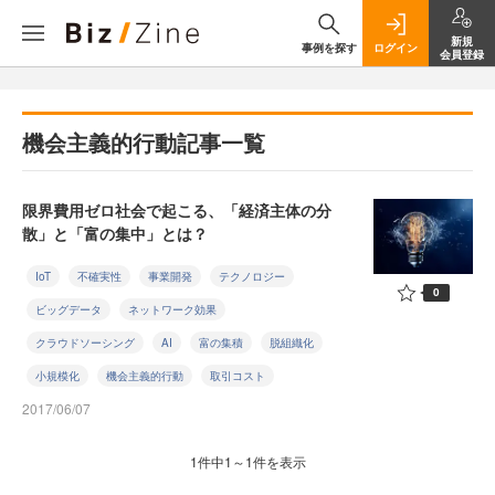
新規
事例を探す
ログイン
会員登録
機会主義的行動記事一覧
限界費用ゼロ社会で起こる、「経済主体の分
散」と「富の集中」とは？
IoT
不確実性
事業開発
テクノロジー
0
ビッグデータ
ネットワーク効果
クラウドソーシング
AI
富の集積
脱組織化
小規模化
機会主義的行動
取引コスト
2017/06/07
1件中1～1件を表示