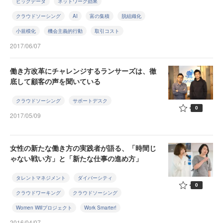
ビッグデータ
ネットワーク効果
クラウドソーシング
AI
富の集積
脱組織化
小規模化
機会主義的行動
取引コスト
2017/06/07
働き方改革にチャレンジするランサーズは、徹
底して顧客の声を聞いている
クラウドソーシング
サポートデスク
0
2017/05/09
女性の新たな働き方の実践者が語る、「時間じ
ゃない戦い方」と「新たな仕事の進め方」
タレントマネジメント
ダイバーシティ
0
クラウドワーキング
クラウドソーシング
Women Willプロジェクト
Work Smarter!
2016/04/07