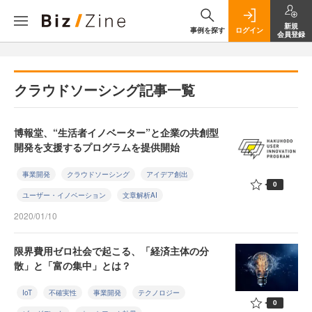
新規
事例を探す
ログイン
会員登録
クラウドソーシング記事一覧
博報堂、“生活者イノベーター”と企業の共創型
開発を支援するプログラムを提供開始
事業開発
クラウドソーシング
アイデア創出
0
ユーザー・イノベーション
文章解析AI
2020/01/10
限界費用ゼロ社会で起こる、「経済主体の分
散」と「富の集中」とは？
IoT
不確実性
事業開発
テクノロジー
0