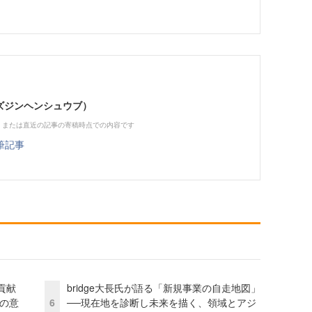
（ビズジンヘンシュウブ）
、または直近の記事の寄稿時点での内容です
筆記事
貢献
bridge大長氏が語る「新規事業の自走地図」
資の意
6
──現在地を診断し未来を描く、領域とアジ