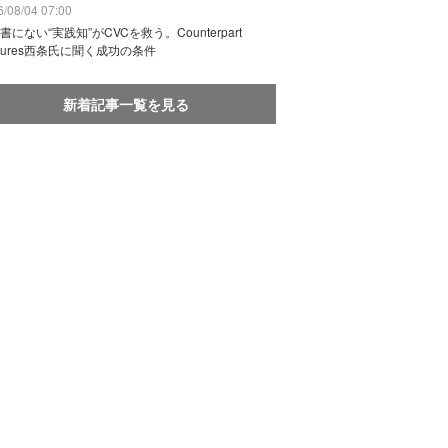
/08/04 07:00
書にない“実践知”がCVCを救う。Counterpart
ntures西条氏に聞く成功の条件
新着記事一覧を見る