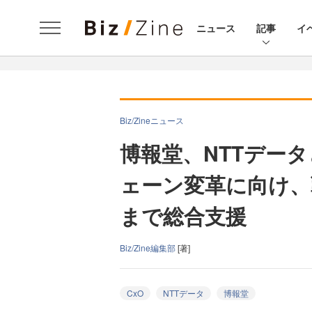
ニュース
記事
イ
Biz/Zineニュース
博報堂、NTTデー
ェーン変革に向け、
まで総合支援
Biz/Zine編集部
[著]
CxO
NTTデータ
博報堂