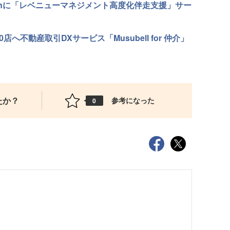
panに「レベニューマネジメント高度化伴走支援」サー
へ不動産取引DXサービス「Musubell for 仲介」
たか？
参考になった
0