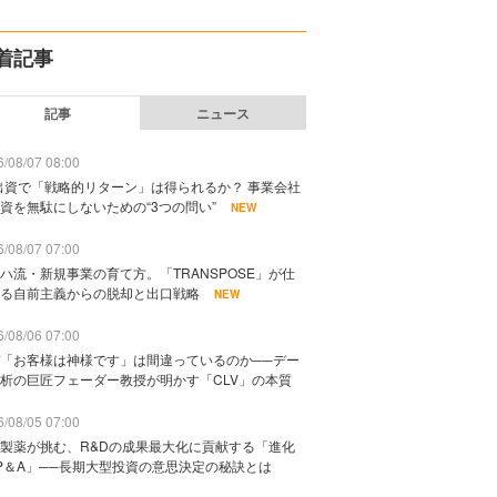
着記事
記事
ニュース
/08/07 08:00
出資で「戦略的リターン」は得られるか？ 事業会社
資を無駄にしないための“3つの問い”
NEW
/08/07 07:00
ハ流・新規事業の育て方。「TRANSPOSE」が仕
る自前主義からの脱却と出口戦略
NEW
/08/06 07:00
「お客様は神様です」は間違っているのか──デー
析の巨匠フェーダー教授が明かす「CLV」の本質
/08/05 07:00
製薬が挑む、R&Dの成果最大化に貢献する「進化
P＆A」──長期大型投資の意思決定の秘訣とは