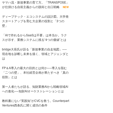
ヤマハ流・新規事業の育て方。「TRANSPOSE」
が仕掛ける自前主義からの脱却と出口戦略
NEW
ディープテック・エコシステムの設計図。大学発
スタートアップを育む大企業の役割と「3つの
壁」
「AIで作れるからSaaSは不要」は本当か。ラク
スが示す、業務システムに残る“4つの価値”とは
bridge大長氏が語る「新規事業の自走地図」──
現在地を診断し未来を描く、領域とアジェンダと
は
FP＆A導入の最大の目的とは何か──導入を阻む
「二つの壁」、本社経営企画が果たすべき「真の
役割」とは
第一人者たちが語る、知財業務AIから戦略領域AI
への進化──知財AIオーケストレーションとは
教科書にない“実践知”がCVCを救う。Counterpart
Ventures西条氏に聞く成功の条件