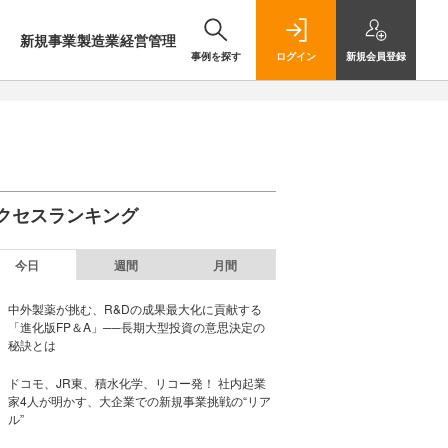
新規事業
製造業
経営管理
事例を探す
ログイン
新規
会員登録
クセスランキング
今日
週間
月間
中外製薬が挑む、R&Dの成果最大化に貢献する
「進化版FP＆A」──長期大型投資の意思決定の
秘訣とは
ドコモ、JR東、積水化学、リコー発！ 社内起業
家4人が明かす、大企業での新規事業挑戦の“リア
ル”