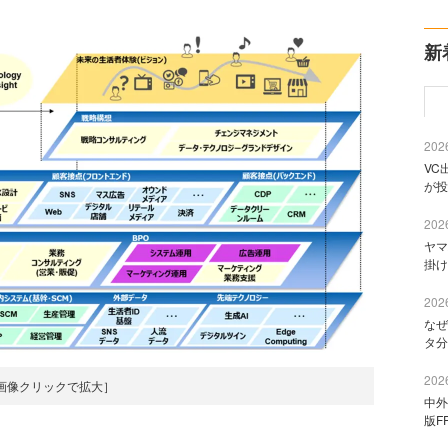
新
2026
VC
が投
2026
ヤマ
掛け
2026
なぜ
タ分
2026
画像クリックで拡大］
中外
版F