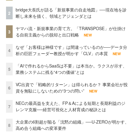
bridge大長氏が語る「新規事業の自走地図」──現在地を診
2
断し未来を描く、領域とアジェンダとは
ヤマハ流・新規事業の育て方。「TRANSPOSE」が仕掛け
3
る自前主義からの脱却と出口戦略
NEW
なぜ「お客様は神様です」は間違っているのか──データ分
4
析の巨匠フェーダー教授が明かす「CLV」の本質
NEW
「AIで作れるからSaaSは不要」は本当か。ラクスが示す、
5
業務システムに残る“4つの価値”とは
VC出資で「戦略的リターン」は得られるか？ 事業会社が投
6
資を無駄にしないための“3つの問い”
NEW
NECの最高益を支えた、FP＆Aによる短期と長期利益のジ
7
レンマ克服──経営可視化と人材育成の秘訣とは
大企業の6割超が陥る「沈黙の組織」──U-ZEROが明かす、
8
高め合う組織への変革要件