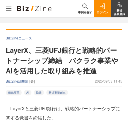
新規
事例を探す
ログイン
会員登録
Biz/Zineニュース
LayerX、三菱UFJ銀行と戦略的パー
トナーシップ締結 バクラク事業や
AIを活用した取り組みを推進
Biz/Zine編集部
[著]
2025/09/03 11:45
組織変革
AI
協業
新規事業創出
LayerXと三菱UFJ銀行は、戦略的パートナーシップに
関する覚書を締結した。