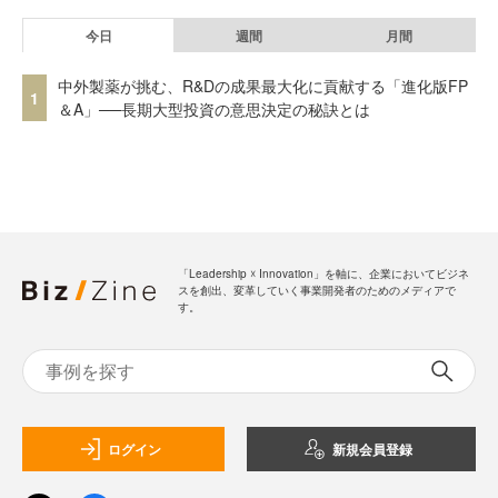
今日
週間
月間
中外製薬が挑む、R&Dの成果最大化に貢献する「進化版FP
1
＆A」──長期大型投資の意思決定の秘訣とは
「Leadership ☓ Innovation」を軸に、企業においてビジネ
スを創出、変革していく事業開発者のためのメディアで
す。
ログイン
新規会員登録