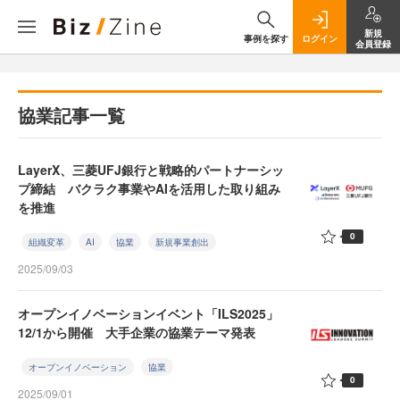
新規
事例を探す
ログイン
会員登録
協業記事一覧
LayerX、三菱UFJ銀行と戦略的パートナーシッ
プ締結 バクラク事業やAIを活用した取り組み
を推進
0
組織変革
AI
協業
新規事業創出
2025/09/03
オープンイノベーションイベント「ILS2025」
12/1から開催 大手企業の協業テーマ発表
オープンイノベーション
協業
0
2025/09/01