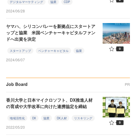
デジタルマーケティング
協業
CDP
2024/06/28
ヤマハ、シリコンバレーを新拠点にスタートア
ップと協業 米国ベンチャーキャピタルファン
ドへ出資を決定
0
スタートアップ
ベンチャーキャピタル
協業
2024/06/07
Job Board
PR
香川大学と日本マイクロソフト、DX推進人材
の育成や大学改革に向けた連携協定を締結
地域活性化
DX
協業
DX人材
リスキリング
0
2022/05/20