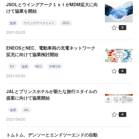
JSOLとウイングアーク１ｓｔがMDM拡大に向
けて協業を開始
協業
ウイングアーク１ｓｔ
JSOL
0
2021/05/25
ENEOSとNEC、電動車両の充電ネットワーク
拡充に向けて協業検討開始
EV
協業
NEC
ENEOS
0
2021/05/20
JALとプリンスホテルが新たな旅行スタイルの
提案に向けて協業開始
協業
JAL
0
2021/04/20
トムトム、デンソーとエンドツーエンドの自動