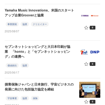
Yamaha Music Innovations、米国のスタート
アップ企業Grooverと協業
事業開発
協業
クリエイター
0
2025/08/07
セブンネットショッピングと大日本印刷が協
業 「honto」と「セブンネットショッピン
グ」の連携へ
0
価値創出
協業
2025/06/17
損害保険ジャパンと日本旅行、宇宙ビジネスの
発展に向けた包括協力協定を締結
宇宙事業
協業
保険
0