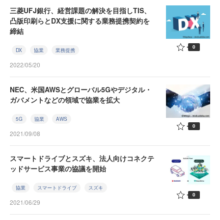
三菱UFJ銀行、経営課題の解決を目指しTIS、
凸版印刷らとDX支援に関する業務提携契約を
締結
0
DX
協業
業務提携
2022/05/20
NEC、米国AWSとグローバル5Gやデジタル・
ガバメントなどの領域で協業を拡大
5G
協業
AWS
0
2021/09/08
スマートドライブとスズキ、法人向けコネクテ
ッドサービス事業の協議を開始
協業
スマートドライブ
スズキ
0
2021/06/29