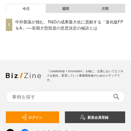
今日
週間
月間
中外製薬が挑む、R&Dの成果最大化に貢献する「進化版FP
1
＆A」──長期大型投資の意思決定の秘訣とは
「Leadership ☓ Innovation」を軸に、企業においてビジネ
スを創出、変革していく事業開発者のためのメディアで
す。
ログイン
新規会員登録