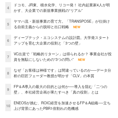
ドコモ、JR東、積水化学、リコー発！ 社内起業家4人が明
4
かす、大企業での新規事業挑戦の“リアル”
ヤマハ流・新規事業の育て方。「TRANSPOSE」が仕掛け
5
る自前主義からの脱却と出口戦略
NEW
ディープテック・エコシステムの設計図。大学発スタート
6
アップを育む大企業の役割と「3つの壁」
VC出資で「戦略的リターン」は得られるか？ 事業会社が投
7
資を無駄にしないための“3つの問い”
NEW
なぜ「お客様は神様です」は間違っているのか──データ分
8
析の巨匠フェーダー教授が明かす「CLV」の本質
FP＆A導入の最大の目的とは何か──導入を阻む「二つの
9
壁」、本社経営企画が果たすべき「真の役割」とは
ENEOSが挑む、ROIC経営を加速させるFP＆A組織──立ち
10
上げ背景にあったPBR1倍割れの危機感