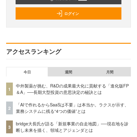
ログイン
アクセスランキング
今日
週間
月間
中外製薬が挑む、R&Dの成果最大化に貢献する「進化版FP
1
＆A」──長期大型投資の意思決定の秘訣とは
「AIで作れるからSaaSは不要」は本当か。ラクスが示す、
2
業務システムに残る“4つの価値”とは
bridge大長氏が語る「新規事業の自走地図」──現在地を診
3
断し未来を描く、領域とアジェンダとは