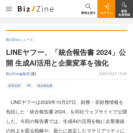
新規
事例を探す
ログイン
会員登録
Biz/Zineニュース
LINEヤフー、「統合報告書 2024」公
開 生成AI活用と企業変革を強化
Biz/Zine編集部
[著]
2025/10/27 13:30
経営企画
IR
統合報告書
LINEヤフーは2025年10月27日、財務・非財務情報を
包括した「統合報告書 2024」を同社ウェブサイトで公開
した。今回の報告書では、生成AIの活用を軸に企業価値
の向上を図る戦略や、新たに改定したマテリアリティに