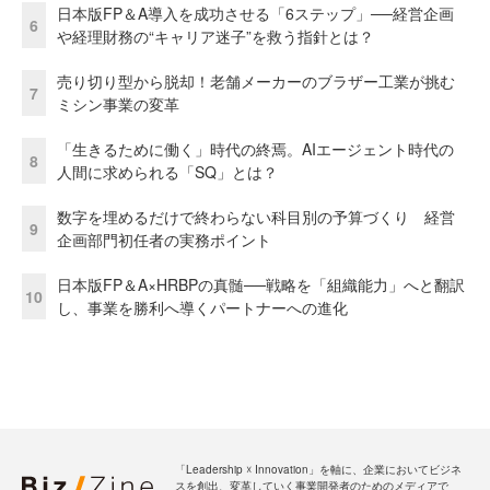
日本版FP＆A導入を成功させる「6ステップ」──経営企画
6
や経理財務の“キャリア迷子”を救う指針とは？
売り切り型から脱却！老舗メーカーのブラザー工業が挑む
7
ミシン事業の変革
「生きるために働く」時代の終焉。AIエージェント時代の
8
人間に求められる「SQ」とは？
数字を埋めるだけで終わらない科目別の予算づくり 経営
9
企画部門初任者の実務ポイント
日本版FP＆A×HRBPの真髄──戦略を「組織能力」へと翻訳
10
し、事業を勝利へ導くパートナーへの進化
「Leadership ☓ Innovation」を軸に、企業においてビジネ
スを創出、変革していく事業開発者のためのメディアで