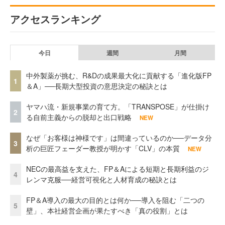
アクセスランキング
今日
週間
月間
中外製薬が挑む、R&Dの成果最大化に貢献する「進化版FP
1
＆A」──長期大型投資の意思決定の秘訣とは
ヤマハ流・新規事業の育て方。「TRANSPOSE」が仕掛け
2
る自前主義からの脱却と出口戦略
NEW
なぜ「お客様は神様です」は間違っているのか──データ分
3
析の巨匠フェーダー教授が明かす「CLV」の本質
NEW
NECの最高益を支えた、FP＆Aによる短期と長期利益のジ
4
レンマ克服──経営可視化と人材育成の秘訣とは
FP＆A導入の最大の目的とは何か──導入を阻む「二つの
5
壁」、本社経営企画が果たすべき「真の役割」とは