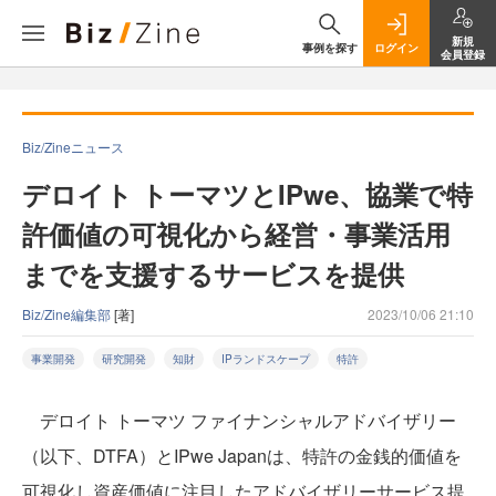
新規
事例を探す
ログイン
会員登録
Biz/Zineニュース
デロイト トーマツとIPwe、協業で特
許価値の可視化から経営・事業活用
までを支援するサービスを提供
Biz/Zine編集部
[著]
2023/10/06 21:10
事業開発
研究開発
知財
IPランドスケープ
特許
デロイト トーマツ ファイナンシャルアドバイザリー
（以下、DTFA）とIPwe Japanは、特許の金銭的価値を
可視化し資産価値に注目したアドバイザリーサービス提