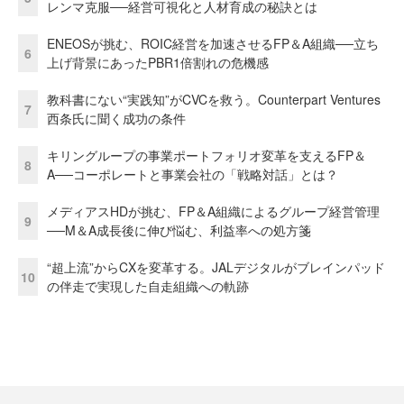
レンマ克服──経営可視化と人材育成の秘訣とは
ENEOSが挑む、ROIC経営を加速させるFP＆A組織──立ち
6
上げ背景にあったPBR1倍割れの危機感
教科書にない“実践知”がCVCを救う。Counterpart Ventures
7
西条氏に聞く成功の条件
キリングループの事業ポートフォリオ変革を支えるFP＆
8
A──コーポレートと事業会社の「戦略対話」とは？
メディアスHDが挑む、FP＆A組織によるグループ経営管理
9
──M＆A成長後に伸び悩む、利益率への処方箋
“超上流”からCXを変革する。JALデジタルがブレインパッド
10
の伴走で実現した自走組織への軌跡