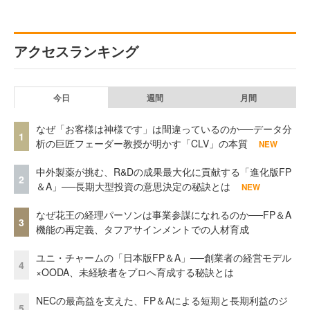
アクセスランキング
今日
週間
月間
なぜ「お客様は神様です」は間違っているのか──データ分
1
析の巨匠フェーダー教授が明かす「CLV」の本質
NEW
中外製薬が挑む、R&Dの成果最大化に貢献する「進化版FP
2
＆A」──長期大型投資の意思決定の秘訣とは
NEW
なぜ花王の経理パーソンは事業参謀になれるのか──FP＆A
3
機能の再定義、タフアサインメントでの人材育成
ユニ・チャームの「日本版FP＆A」──創業者の経営モデル
4
×OODA、未経験者をプロへ育成する秘訣とは
NECの最高益を支えた、FP＆Aによる短期と長期利益のジ
5