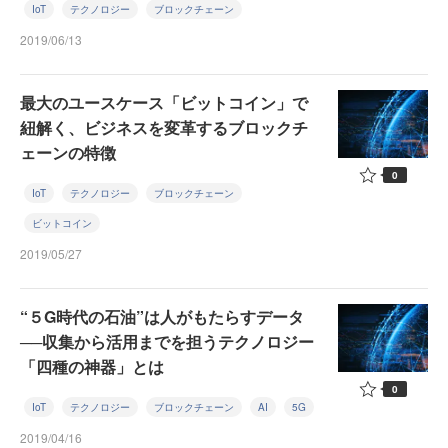
IoT
テクノロジー
ブロックチェーン
2019/06/13
最大のユースケース「ビットコイン」で
紐解く、ビジネスを変革するブロックチ
ェーンの特徴
0
IoT
テクノロジー
ブロックチェーン
ビットコイン
2019/05/27
“５G時代の石油”は人がもたらすデータ
──収集から活用までを担うテクノロジー
「四種の神器」とは
0
IoT
テクノロジー
ブロックチェーン
AI
5G
2019/04/16