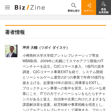
新規
事例を探す
ログイン
会員登録
著者情報
坪井 大輔（ツボイ ダイスケ）
小樽商科大学大学院アントレプレナーシップ専攻
MBA取得。2009年に札幌にてスマホアプリ開発のIT
ベンチャーを設立。C2Cコマース参入、1億円の資本
調達、C2Cコマース事業EXITを経て、システム開発
とソーシャルゲーム運営の2つの事業で年商10億円を
築き上げる。起業後10年の節目に両事業をEXITし、
ブロックチェーン事業への集中を宣言。レガシーな産
業にこそ、ITでの力でイノベーションをもたらすチャ
ンスがあると捉え、自治体や企業に向けたさまざまな
課題解決策を提案。経営戦略や事業戦略を得意とし、
シリアルアントレプレナーとして躍進する。ブロック