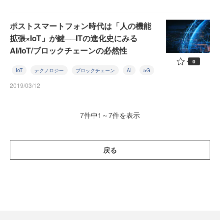
ポストスマートフォン時代は「人の機能
拡張×IoT」が鍵──ITの進化史にみる
AI/IoT/ブロックチェーンの必然性
0
IoT
テクノロジー
ブロックチェーン
AI
5G
2019/03/12
7件中1～7件を表示
戻る