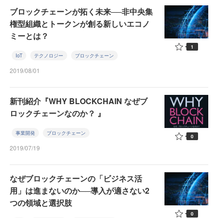
ブロックチェーンが拓く未来──非中央集
権型組織とトークンが創る新しいエコノ
ミーとは？
1
IoT
テクノロジー
ブロックチェーン
2019/08/01
新刊紹介『WHY BLOCKCHAIN なぜブ
ロックチェーンなのか？ 』
事業開発
ブロックチェーン
0
2019/07/19
なぜブロックチェーンの「ビジネス活
用」は進まないのか──導入が適さない2
つの領域と選択肢
0