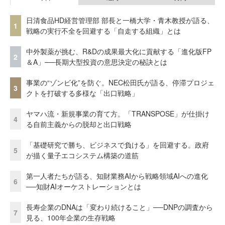
日清食品HD経営管理部 部長と一橋大学・青木教授が語る、
1
戦略の実行不全を回避する「自走する組織」とは
中外製薬が挑む、R&Dの成果最大化に貢献する「進化版FP
2
＆A」──長期大型投資の意思決定の秘訣とは
事業の“ゾンビ化”を防ぐ。NEC松田氏が語る、停滞プロジェ
3
クトを打破する多様な「出口戦略」
ヤマハ流・新規事業の育て方。「TRANSPOSE」が仕掛け
4
る自前主義からの脱却と出口戦略
「基礎研究で勝ち、ビジネスで負ける」を回避する。政府
5
が描く量子エコシステム構築の道筋
第一人者たちが語る、知財業務AIから戦略領域AIへの進化
6
──知財AIオーケストレーションとは
長寿企業のDNAは「変わり続けること」──DNPの調査から
7
見る、100年企業の生存戦略