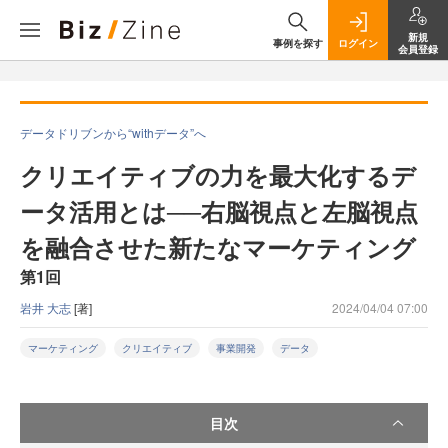
新規
事例を探す
ログイン
会員登録
データドリブンから“withデータ”へ
クリエイティブの力を最大化するデ
ータ活用とは──右脳視点と左脳視点
を融合させた新たなマーケティング
第1回
岩井 大志
[著]
2024/04/04 07:00
マーケティング
クリエイティブ
事業開発
データ
目次