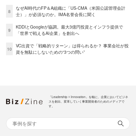
なぜAI時代のFP＆A組織に「US-CMA（米国公認管理会計
8
士）」が必須なのか。IMA名誉会長に聞く
KDDIとGoogleが協調。最大3億円投資とインフラ提供で
9
「世界で戦えるAI企業」を創出へ
VC出資で「戦略的リターン」は得られるか？ 事業会社が投
10
資を無駄にしないための“3つの問い”
「Leadership ☓ Innovation」を軸に、企業においてビジネ
スを創出、変革していく事業開発者のためのメディアで
す。