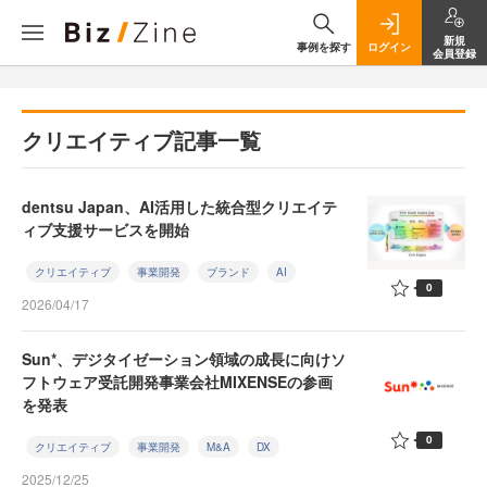
新規
事例を探す
ログイン
会員登録
クリエイティブ記事一覧
dentsu Japan、AI活用した統合型クリエイテ
ィブ支援サービスを開始
クリエイティブ
事業開発
ブランド
AI
0
2026/04/17
Sun*、デジタイゼーション領域の成長に向けソ
フトウェア受託開発事業会社MIXENSEの参画
を発表
0
クリエイティブ
事業開発
M&A
DX
2025/12/25