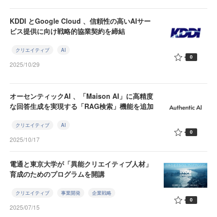
KDDI とGoogle Cloud 、信頼性の高いAIサー
ビス提供に向け戦略的協業契約を締結
クリエイティブ
AI
0
2025/10/29
オーセンティックAI 、「Maison AI」に高精度
な回答生成を実現する「RAG検索」機能を追加
クリエイティブ
AI
0
2025/10/17
電通と東京大学が「異能クリエイティブ人材」
育成のためのプログラムを開講
クリエイティブ
事業開発
企業戦略
0
2025/07/15