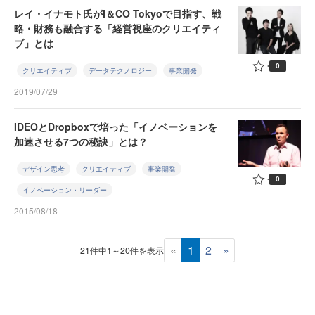
レイ・イナモト氏がI＆CO Tokyoで目指す、戦
略・財務も融合する「経営視座のクリエイティ
ブ」とは
0
クリエイティブ
データテクノロジー
事業開発
2019/07/29
IDEOとDropboxで培った「イノベーションを
加速させる7つの秘訣」とは？
デザイン思考
クリエイティブ
事業開発
0
イノベーション・リーダー
2015/08/18
«
1
2
»
21件中1～20件を表示