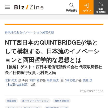
新規
事例を探す
ログイン
会員登録
再現性のあるイノベーション経営の型
NTT西日本のQUINTBRIDGEが場と
して構想する、日本流のイノベーシ
ョンと西田哲学的な思想とは
【後編】ゲスト：西日本電信電話株式会社 代表取締役社
長／社長執行役員 北村亮太氏
北村 亮太
[語り手] /
紺野 登
[聞] /
島袋 龍太
[著] /
林 紗也
[写] /
栗原 茂
（Biz/Zine編集部）
[編]
2024/09/27 07:00
事業開発
オープンイノベーション
両利きの経営