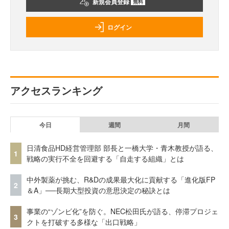
新規会員登録
無料
ログイン
アクセスランキング
今日
週間
月間
日清食品HD経営管理部 部長と一橋大学・青木教授が語る、
1
戦略の実行不全を回避する「自走する組織」とは
中外製薬が挑む、R&Dの成果最大化に貢献する「進化版FP
2
＆A」──長期大型投資の意思決定の秘訣とは
事業の“ゾンビ化”を防ぐ。NEC松田氏が語る、停滞プロジェ
3
クトを打破する多様な「出口戦略」