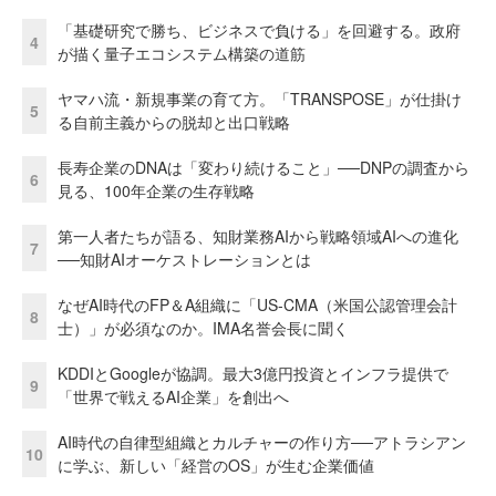
「基礎研究で勝ち、ビジネスで負ける」を回避する。政府
4
が描く量子エコシステム構築の道筋
ヤマハ流・新規事業の育て方。「TRANSPOSE」が仕掛け
5
る自前主義からの脱却と出口戦略
長寿企業のDNAは「変わり続けること」──DNPの調査から
6
見る、100年企業の生存戦略
第一人者たちが語る、知財業務AIから戦略領域AIへの進化
7
──知財AIオーケストレーションとは
なぜAI時代のFP＆A組織に「US-CMA（米国公認管理会計
8
士）」が必須なのか。IMA名誉会長に聞く
KDDIとGoogleが協調。最大3億円投資とインフラ提供で
9
「世界で戦えるAI企業」を創出へ
AI時代の自律型組織とカルチャーの作り方──アトラシアン
10
に学ぶ、新しい「経営のOS」が生む企業価値