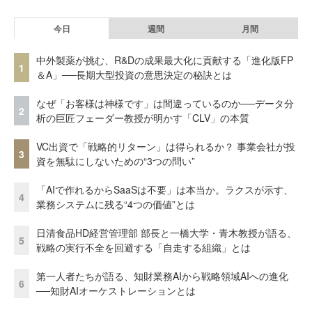
今日
週間
月間
中外製薬が挑む、R&Dの成果最大化に貢献する「進化版FP
1
＆A」──長期大型投資の意思決定の秘訣とは
なぜ「お客様は神様です」は間違っているのか──データ分
2
析の巨匠フェーダー教授が明かす「CLV」の本質
VC出資で「戦略的リターン」は得られるか？ 事業会社が投
3
資を無駄にしないための“3つの問い”
「AIで作れるからSaaSは不要」は本当か。ラクスが示す、
4
業務システムに残る“4つの価値”とは
日清食品HD経営管理部 部長と一橋大学・青木教授が語る、
5
戦略の実行不全を回避する「自走する組織」とは
第一人者たちが語る、知財業務AIから戦略領域AIへの進化
6
──知財AIオーケストレーションとは