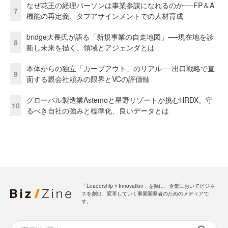
なぜ花王の経理パーソンは事業参謀になれるのか──FP＆A
7
機能の再定義、タフアサインメントでの人材育成
bridge大長氏が語る「新規事業の自走地図」──現在地を診
8
断し未来を描く、領域とアジェンダとは
本体からの独立「カーブアウト」のリアル──出口戦略で直
9
面する親会社頼みの限界とVCの評価軸
グローバル製造業Astemoと星野リゾートが挑むHRDX。守
10
るべき自社の強みと標準化、良いデータとは
「Leadership ☓ Innovation」を軸に、企業においてビジネ
スを創出、変革していく事業開発者のためのメディアで
す。