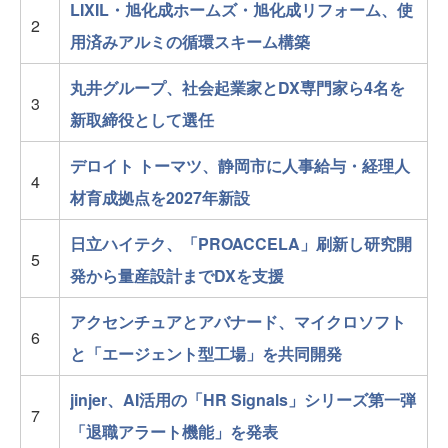
LIXIL・旭化成ホームズ・旭化成リフォーム、使
2
用済みアルミの循環スキーム構築
丸井グループ、社会起業家とDX専門家ら4名を
3
新取締役として選任
デロイト トーマツ、静岡市に人事給与・経理人
4
材育成拠点を2027年新設
日立ハイテク、「PROACCELA」刷新し研究開
5
発から量産設計までDXを支援
アクセンチュアとアバナード、マイクロソフト
6
と「エージェント型工場」を共同開発
jinjer、AI活用の「HR Signals」シリーズ第一弾
7
「退職アラート機能」を発表