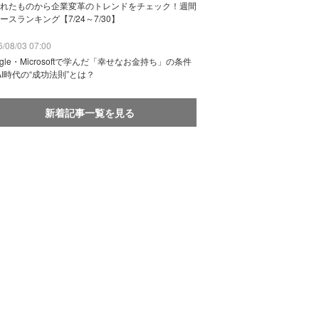
れたものから企業変革のトレンドをチェック！週間
ースランキング【7/24～7/30】
/08/03 07:00
ogle・Microsoftで学んだ「幸せなお金持ち」の条件
AI時代の“成功法則”とは？
新着記事一覧を見る