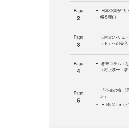
Page
日本企業が“カ
2
偏る理由
Page
自社のバリュ
3
ット」への参入
Page
巻末コラム：
4
（村上恭一・著
「小売の輪」
Page
ン」
5
▼ Biz/Zi