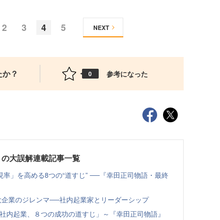
2
3
4
5
NEXT
たか？
参考になった
0
」の大誤解連載記事一覧
率」を高める8つの“道すじ” ──『幸田正司物語・最終
大企業のジレンマ──社内起業家とリーダーシップ
「社内起業、８つの成功の道すじ」～『幸田正司物語』