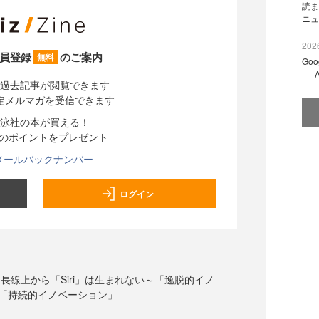
読ま
ニュ
2026
員登録
のご案内
無料
Go
──
過去記事が閲覧できます
定メルマガを受信できます
泳社の本が買える！
分のポイントをプレゼント
メールバックナンバー
ログイン
長線上から「Siri」は生まれない～「逸脱的イノ
「持続的イノベーション」