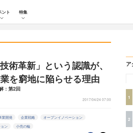
ベント
特集
技術革新」という認識が、
ア
業を窮地に陥らせる理由
解：第2回
1
2017/04/24 07:00
事業開発
企業戦略
オープンイノベーション
2
ション
小売の輪