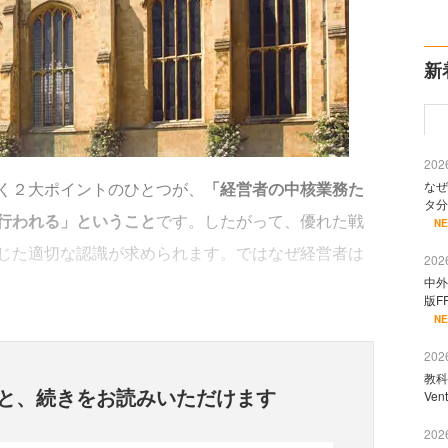
新
2026
く２大ポイントのひとつが、
「経営者の中核業務た
なぜ
タ分
行われる」ということ
です。したがって、優れた戦
N
じた適切な認識が求められます。ではなぜ経営者は
2026
中外
版F
N
2026
教科
と、
続きをお読みいただけます
Ve
2026