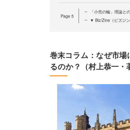
「小売の輪」理論と
Page
5
▼ Biz/Zine（ビ
巻末コラム：なぜ市場
るのか？（村上恭一・