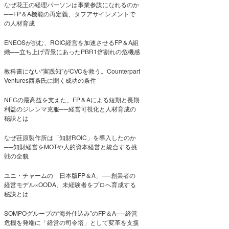
なぜ花王の経理パーソンは事業参謀になれるのか
──FP＆A機能の再定義、タフアサインメントで
の人材育成
ENEOSが挑む、ROIC経営を加速させるFP＆A組
織──立ち上げ背景にあったPBR1倍割れの危機感
教科書にない“実践知”がCVCを救う。Counterpart
Ventures西条氏に聞く成功の条件
NECの最高益を支えた、FP＆Aによる短期と長期
利益のジレンマ克服──経営可視化と人材育成の
秘訣とは
なぜ荏原製作所は「知財ROIC」を導入したのか
──知財経営をMOTや人的資本経営と統合する挑
戦の全貌
ユニ・チャームの「日本版FP＆A」──創業者の
経営モデル×OODA、未経験者をプロへ育成する
秘訣とは
SOMPOグループの“海外仕込み”のFP＆A──経営
危機を発端に「経営の司令塔」として変革を支援