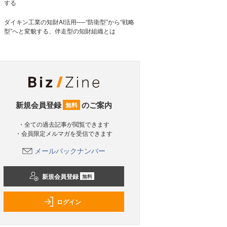
する
ダイキン工業の知財AI活用──“防衛型”から“戦略
型”へと変貌する、伴走型の知財組織とは
新規会員登録
のご案内
無料
・全ての過去記事が閲覧できます
・会員限定メルマガを受信できます
メールバックナンバー
新規会員登録
無料
ログイン