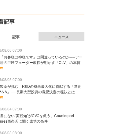
着記事
記事
ニュース
/08/06 07:00
「お客様は神様です」は間違っているのか──デー
析の巨匠フェーダー教授が明かす「CLV」の本質
EW
/08/05 07:00
製薬が挑む、R&Dの成果最大化に貢献する「進化
P＆A」──長期大型投資の意思決定の秘訣とは
EW
/08/04 07:00
書にない“実践知”がCVCを救う。Counterpart
ntures西条氏に聞く成功の条件
/08/03 08:00