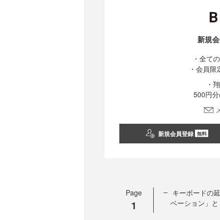
新規会
・全ての
・会員限
・翔
500円
新規会員登録
無料
Page
キーボードの延
1
ベーション」と