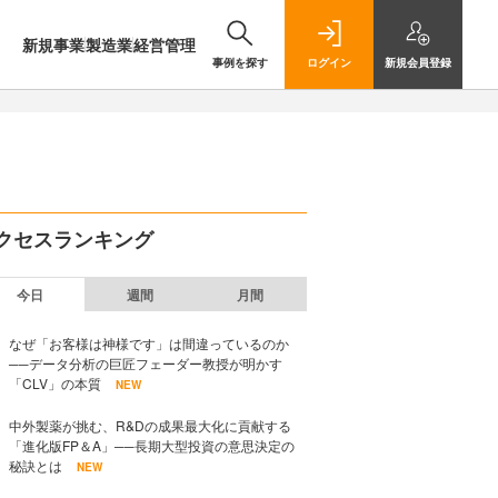
新規事業
製造業
経営管理
事例を探す
ログイン
新規
会員登録
クセスランキング
今日
週間
月間
なぜ「お客様は神様です」は間違っているのか
──データ分析の巨匠フェーダー教授が明かす
「CLV」の本質
NEW
中外製薬が挑む、R&Dの成果最大化に貢献する
「進化版FP＆A」──長期大型投資の意思決定の
秘訣とは
NEW