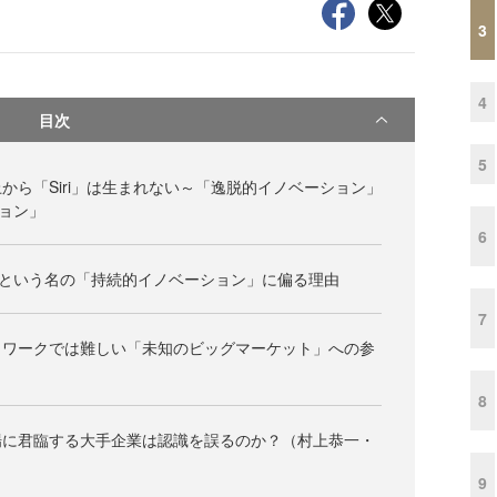
3
4
目次
5
から「Siri」は生まれない～「逸脱的イノベーション」
ョン」
6
”という名の「持続的イノベーション」に偏る理由
7
トワークでは難しい「未知のビッグマーケット」への参
8
場に君臨する大手企業は認識を誤るのか？（村上恭一・
9