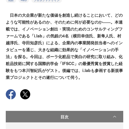
知財
R&D
プロダクトデザイン
日本の大企業が新たな価値を創造し続けることにおいて、どの
ような可能性があるのか、そのために何が必要なのか――。本連
載では、イノベーション創出・実現のためのコンサルティングフ
ァームである「i.lab」の気鋭の4名（横田幸信氏、新隼人氏、村
越淳氏、寺田知彦氏）による、企業内の事業開発担当者へのイン
タビューを通じ、大きな組織に効果的な「イノベーションの手
法」を探る。今回は、ポーラ化粧品で美白の研究に取り組み、化
粧品技術に関する国際的学会「IFSCC」の最優秀賞を授賞した経
験をもつ本川智紀氏がゲスト。後編では、i.labも参画する新規事
業プロジェクトとその遂行について伺う。
目次