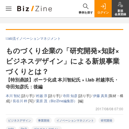
新規
事例を探す
ログイン
会員登録
i.lab流イノベーションマネジメント
ものづくり企業の「研究開発×知財×
ビジネスデザイン」による新規事業
づくりとは？
【特別鼎談】ポーラ化成 本川智紀氏 × i.lab 村越淳氏・
寺田知彦氏：後編
本川 智紀
[語り手] /
村越 淳
[語り手] /
寺田 知彦
[語り手] /
伊藤 真美
[取材・構
成] /
長谷川 梓
[写] /
栗原 茂（Biz/Zine編集部）
[編]
2017/08/08 07:00
ビジネスデザイン
事業開発
イノベーションマネジメント
研究開発