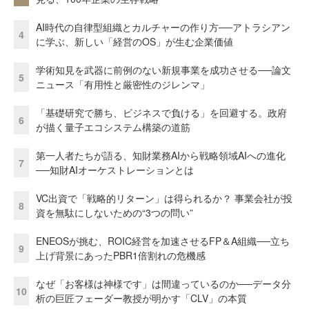
AI時代の自律型組織とカルチャーの作り方──アトラシアン
4
に学ぶ、新しい「経営のOS」が生む企業価値
学術知見を武器に前例のない新規事業を成功させる──論文
5
ニュース「有用性と厳密性のジレンマ」
「基礎研究で勝ち、ビジネスで負ける」を回避する。政府
6
が描く量子エコシステム構築の道筋
第一人者たちが語る、知財業務AIから戦略領域AIへの進化
7
──知財AIオーケストレーションとは
VC出資で「戦略的リターン」は得られるか？ 事業会社が投
8
資を無駄にしないための“3つの問い”
ENEOSが挑む、ROIC経営を加速させるFP＆A組織──立ち
9
上げ背景にあったPBR1倍割れの危機感
なぜ「お客様は神様です」は間違っているのか──データ分
10
析の巨匠フェーダー教授が明かす「CLV」の本質