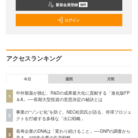
新規会員登録
無料
ログイン
アクセスランキング
今日
週間
月間
中外製薬が挑む、R&Dの成果最大化に貢献する「進化版FP
1
＆A」──長期大型投資の意思決定の秘訣とは
事業の“ゾンビ化”を防ぐ。NEC松田氏が語る、停滞プロジェ
2
クトを打破する多様な「出口戦略」
長寿企業のDNAは「変わり続けること」──DNPの調査から
3
見る、100年企業の生存戦略