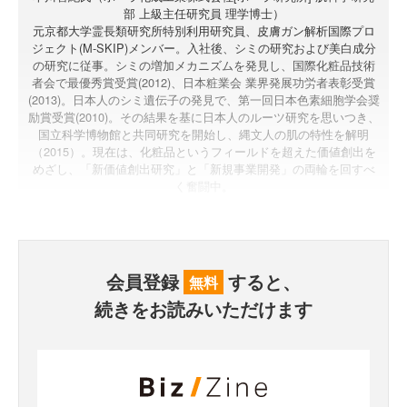
部 上級主任研究員 理学博士）
元京都大学霊長類研究所特別利用研究員、皮膚ガン解析国際プロ
ジェクト(M-SKIP)メンバー。入社後、シミの研究および美白成分
の研究に従事。シミの増加メカニズムを発見し、国際化粧品技術
者会で最優秀賞受賞(2012)、日本粧業会 業界発展功労者表彰受賞
(2013)。日本人のシミ遺伝子の発見で、第一回日本色素細胞学会奨
励賞受賞(2010)。その結果を基に日本人のルーツ研究を思いつき、
国立科学博物館と共同研究を開始し、縄文人の肌の特性を解明
（2015）。現在は、化粧品というフィールドを超えた価値創出を
めざし、「新価値創出研究」と「新規事業開発」の両輪を回すべ
く奮闘中。
会員登録
すると、
無料
続きをお読みいただけます