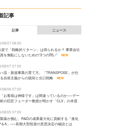
着記事
記事
ニュース
/08/07 08:00
出資で「戦略的リターン」は得られるか？ 事業会社
資を無駄にしないための“3つの問い”
NEW
/08/07 07:00
ハ流・新規事業の育て方。「TRANSPOSE」が仕
る自前主義からの脱却と出口戦略
NEW
/08/06 07:00
「お客様は神様です」は間違っているのか──デー
析の巨匠フェーダー教授が明かす「CLV」の本質
/08/05 07:00
製薬が挑む、R&Dの成果最大化に貢献する「進化
P＆A」──長期大型投資の意思決定の秘訣とは