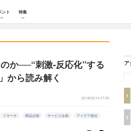
ベント
特集
か──“刺激‐反応化”する
ア
」から読み解く
1
2018/02/14 07:00
リサーチ
商品企画
サービス企画
アイデア創出
2