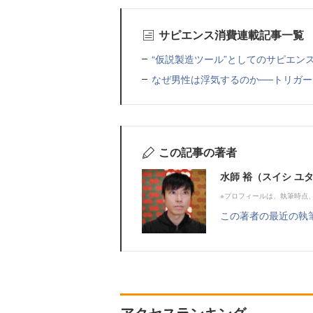
サピエンス消費連載記事一覧
“仮説製造ツール”としてのサピエン
なぜ男性は浮気するのか──トリガ
この記事の著者
水師 裕（スイシ ユ
※プロフィールは、執筆時点
この著者の最近の執
アクセスランキング