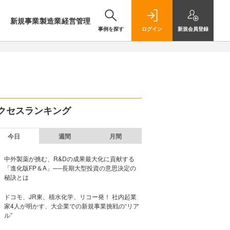
新規事業
製造業
経営管理
事例を探す
ログイン
新規
会員登録
クセスランキング
今日
週間
月間
中外製薬が挑む、R&Dの成果最大化に貢献する
「進化版FP＆A」──長期大型投資の意思決定の
秘訣とは
ドコモ、JR東、積水化学、リコー発！ 社内起業
家4人が明かす、大企業での新規事業挑戦の“リア
ル”