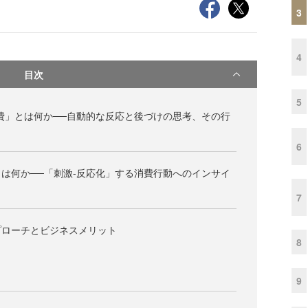
3
4
目次
5
費」とは何か──自動的な反応と後づけの思考、その行
6
は何か──「刺激-反応化」する消費行動へのインサイ
7
プローチとビジネスメリット
8
9