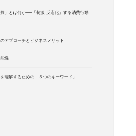
費」とは何か──「刺激-反応化」する消費行動
費のアプローチとビジネスメリット
り
可能性
費を理解するための「５つのキーワード」
ル
感