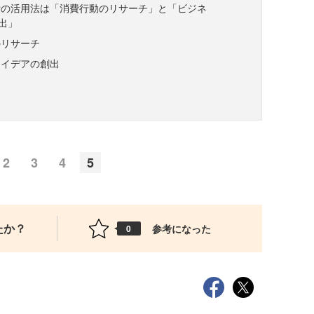
費の活用法は「消費行動のリサーチ」と「ビジネ
出」
のリサーチ
アイデアの創出
2
3
4
5
たか？
参考になった
0