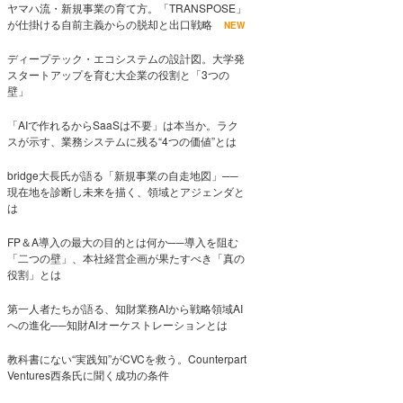
ヤマハ流・新規事業の育て方。「TRANSPOSE」
が仕掛ける自前主義からの脱却と出口戦略
NEW
ディープテック・エコシステムの設計図。大学発
スタートアップを育む大企業の役割と「3つの
壁」
「AIで作れるからSaaSは不要」は本当か。ラク
スが示す、業務システムに残る“4つの価値”とは
bridge大長氏が語る「新規事業の自走地図」──
現在地を診断し未来を描く、領域とアジェンダと
は
FP＆A導入の最大の目的とは何か──導入を阻む
「二つの壁」、本社経営企画が果たすべき「真の
役割」とは
第一人者たちが語る、知財業務AIから戦略領域AI
への進化──知財AIオーケストレーションとは
教科書にない“実践知”がCVCを救う。Counterpart
Ventures西条氏に聞く成功の条件