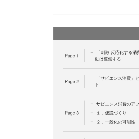
「刺激‐反応化する消
Page
1
動は連鎖する
「サピエンス消費」と
Page
2
ト
サピエンス消費のア
Page
3
１．仮説づくり
２．一般化の可能性