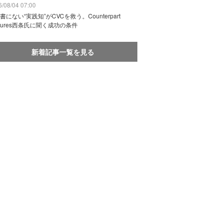
/08/04 07:00
書にない“実践知”がCVCを救う。Counterpart
ntures西条氏に聞く成功の条件
新着記事一覧を見る