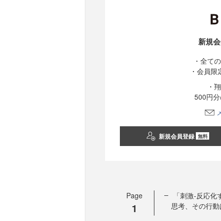
新規会
・全ての
・会員限
・翔
500円
新規会員登録
無料
Page
「刺激‐反応化
1
思考、その行