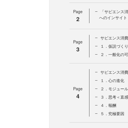
Page
「サピエンス消
2
へのインサイト
サピエンス消
Page
１．仮説づく
3
２．一般化の
サピエンス消
１．心の進化
Page
２．モジュー
4
３．思考＜直
４．報酬
５．究極要因