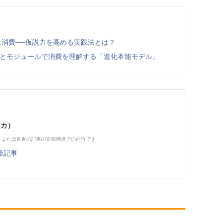
ス消費──仮説力を高める実践法とは？
ーとモジュールで消費を理解する「進化本能モデル」
タカ）
、または直近の記事の寄稿時点での内容です
筆記事