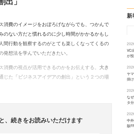
創出」
新
ス消費のイメージをおぼろげながらでも、つかんで
みのない方だと慣れるのに少し時間がかかるかもし
人間行動を観察するのがとても楽しくなってくるの
2026
VC
の発想法を学んでいただきたい。
が投
ス消費の視点が活用できるのかをお伝えする。
大き
2026
ヤマ
通じた「ビジネスアイデアの創出」という２つの場
掛け
2026
なぜ
タ分
2026
と、
続きをお読みいただけます
中外
版F