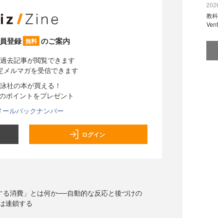
2026
教科
Ve
員登録
のご案内
無料
過去記事が閲覧できます
定メルマガを受信できます
泳社の本が買える！
分のポイントをプレゼント
メールバックナンバー
ログイン
する消費」とは何か──自動的な反応と後づけの
動は連鎖する