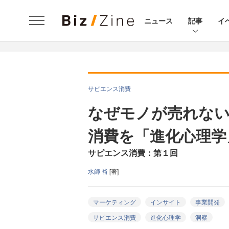
ニュース
記事
イ
サピエンス消費
なぜモノが売れないの
消費を「進化心理学
サピエンス消費：第１回
水師 裕
[著]
マーケティング
インサイト
事業開発
サピエンス消費
進化心理学
洞察