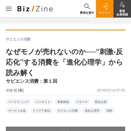
新規
事例を探す
ログイン
会員登録
サピエンス消費
なぜモノが売れないのか──“刺激‐反
応化”する消費を「進化心理学」から
読み解く
サピエンス消費：第１回
水師 裕
[著]
2018/02/14 07:00
マーケティング
インサイト
事業開発
リサーチ
商品企画
サービス企画
アイデア創出
サピエンス消費
進化心理学
洞察