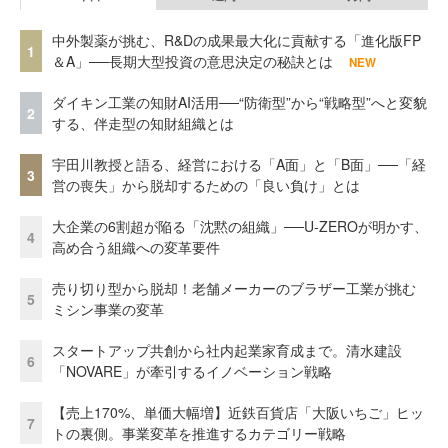
中外製薬が挑む、R&Dの成果最大化に貢献する「進化版FP
1
＆A」──長期大型投資の意思決定の秘訣とは
NEW
ダイキン工業の知財AI活用──“防衛型”から“戦略型”へと変貌
2
する、伴走型の知財組織とは
宇田川教授と語る、経営における「A面」と「B面」──「経
3
営の喪失」から脱却するための「良い負け」とは
大企業の6割超が陥る「沈黙の組織」──U-ZEROが明かす、
4
高め合う組織への変革要件
売り切り型から脱却！老舗メーカーのブラザー工業が挑む
5
ミシン事業の変革
スタートアップ共創から社内起業家育成まで。清水建設
6
「NOVARE」が牽引するイノベーション戦略
【売上170%、単価大幅増】近鉄百貨店「大阪いちご」ヒッ
7
トの裏側。事業変革を推進するカテゴリー戦略