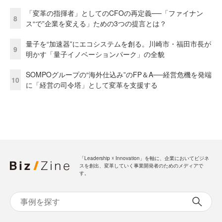
「変革の指揮者」としてのCFOの再定義──「ファイナン
8
ス“で”企業を変える」ための3つの提言とは？
量子を“加速器”にエコシステムを創る。川崎市・福田市長が
9
明かす「量子イノベーションパーク」の全貌
SOMPOグループの“海外仕込み”のFP＆A──経営危機を発端
10
に「経営の司令塔」として変革を支援する
「Leadership ☓ Innovation」を軸に、企業においてビジネ
スを創出、変革していく事業開発者のためのメディアで
す。