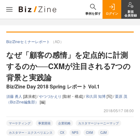
新規
事例を探す
ログイン
会員登録
Biz/Zineセミナーレポート
（AD）
なぜ「顧客の感情」を定点的に計測
するのか──CXMが注目される7つの
背景と実践論
Biz/Zine Day 2018 Spring レポート Vol.1
須藤 勇人
[講演者] /
やつづかえり
[取材・構成] /
和久田 知博
[写] /
栗原 茂
（Biz/Zine編集部）
[編]
2018/05/17 08:00
マーケティング
事業開発
企業戦略
カスタマージャーニーマップ
カスタマー・エクスペリエンス
CX
NPS
CXM
CJM