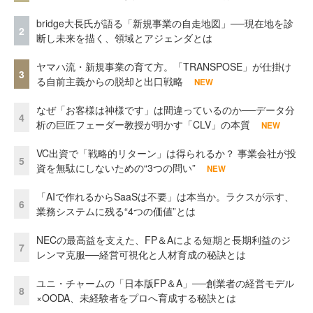
bridge大長氏が語る「新規事業の自走地図」──現在地を診
2
断し未来を描く、領域とアジェンダとは
ヤマハ流・新規事業の育て方。「TRANSPOSE」が仕掛け
3
る自前主義からの脱却と出口戦略
NEW
なぜ「お客様は神様です」は間違っているのか──データ分
4
析の巨匠フェーダー教授が明かす「CLV」の本質
NEW
VC出資で「戦略的リターン」は得られるか？ 事業会社が投
5
資を無駄にしないための“3つの問い”
NEW
「AIで作れるからSaaSは不要」は本当か。ラクスが示す、
6
業務システムに残る“4つの価値”とは
NECの最高益を支えた、FP＆Aによる短期と長期利益のジ
7
レンマ克服──経営可視化と人材育成の秘訣とは
ユニ・チャームの「日本版FP＆A」──創業者の経営モデル
8
×OODA、未経験者をプロへ育成する秘訣とは