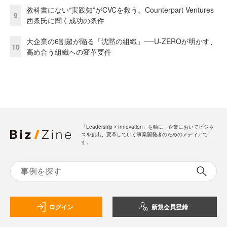
教科書にない“実践知”がCVCを救う。Counterpart Ventures
9
西条氏に聞く成功の条件
大企業の6割超が陥る「沈黙の組織」──U-ZEROが明かす、
10
高め合う組織への変革要件
「Leadership ☓ Innovation」を軸に、企業においてビジネ
スを創出、変革していく事業開発者のためのメディアで
す。
ログイン
新規会員登録