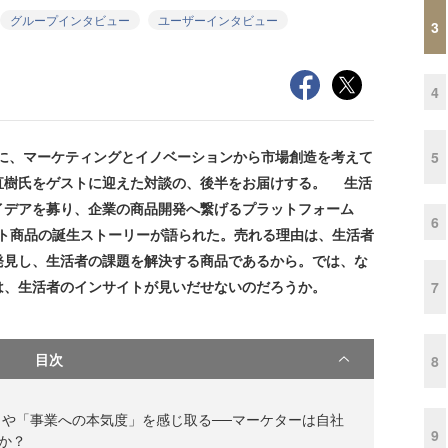
グループインタビュー
ユーザーインタビュー
3
4
トに、マーケティングとイノベーションから市場創造を考えて
5
坂田直樹氏をゲストに迎えた対談の、後半をお届けする。 生活
イデアを募り、企業の商品開発へ繋げるプラットフォーム
6
たヒット商品の誕生ストーリーが語られた。売れる理由は、生活者
発見し、生活者の課題を解決する商品であるから。では、な
は、生活者のインサイトが見いだせないのだろうか。
7
目次
8
や「事業への本気度」を感じ取る──マーケターは自社
9
か？