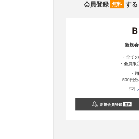
会員登録
する
無料
新規会
・全ての
・会員限
・翔
500円
新規会員登録
無料