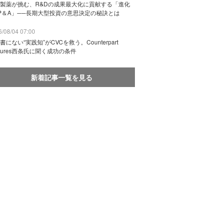
製薬が挑む、R&Dの成果最大化に貢献する「進化
P＆A」──長期大型投資の意思決定の秘訣とは
/08/04 07:00
書にない“実践知”がCVCを救う。Counterpart
ntures西条氏に聞く成功の条件
新着記事一覧を見る