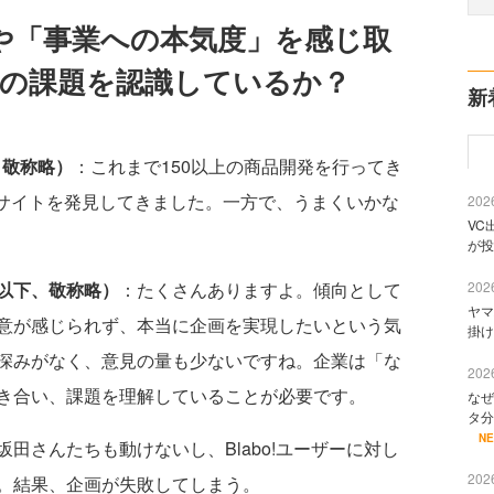
や「事業への本気度」を感じ取
社の課題を認識しているか？
新
、敬称略）
：これまで150以上の商品開発を行ってき
インサイトを発見してきました。一方で、うまくいかな
2026
VC
が投
・以下、敬称略）
：たくさんありますよ。傾向として
2026
ヤマ
意が感じられず、本当に企画を実現したいという気
掛け
深みがなく、意見の量も少ないですね。企業は「な
2026
き合い、課題を理解していることが必要です。
なぜ
タ分
N
田さんたちも動けないし、Blabo!ユーザーに対し
2026
。結果、企画が失敗してしまう。