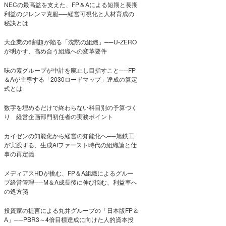
NECの最高益を支えた、FP＆Aによる短期と長期
利益のジレンマ克服──経営可視化と人材育成の
秘訣とは
大企業の6割超が陥る「沈黙の組織」──U-ZERO
が明かす、高め合う組織への変革要件
味の素グループが中計を廃止し目指すこと──FP
＆Aが主導する「2030ロードマップ」達成の算定
式とは
数字を埋めるだけで終わらない科目別の予算づく
り 経営企画部門初任者の実務ポイント
カイゼンの知能化から経営の知能化へ──旭鉄工
が実践する、生成AIファースト時代の組織論と仕
事の再定義
メディアスHDが挑む、FP＆A組織によるグルー
プ経営管理──M＆A成長後に伸び悩む、利益率へ
の処方箋
投資家の提言による丸井グループの「日本版FP＆
A」──PBR3～4倍目標達成に向けた人的資本投