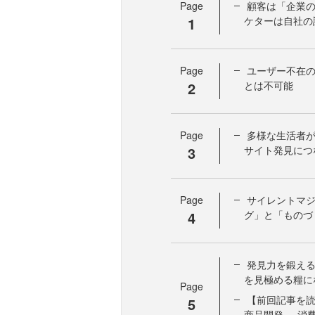
Page
顧客は「企業の
1
ケターは自社の
Page
ユーザー不在
2
とは不可能
Page
多様な生活者が
3
サイト発見につ
Page
サイレントマ
4
グ」と「ものづ
発見力を鍛える
を見極める糧に
Page
【前回記事を読む
5
商品開発──消