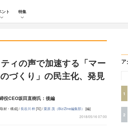
ベント
特集
リティの声で加速する「マー
ア
のづくり」の民主化、発見
1
取締役CEO坂田直樹氏：後編
[取材・構成] /
長谷川 梓
[写] /
栗原 茂（Biz/Zine編集部）
[編]
2
2018/05/16 07:00