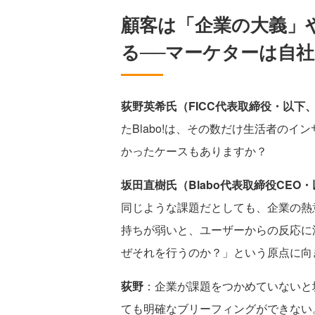
顧客は「企業の大義」
る──マーケターは自
荻野英希氏（FICC代表取締役・以下
たBlabo!は、その数だけ生活者の
かったケースもありますか？
坂田直樹氏（Blabo代表取締役CEO
同じような課題だとしても、企業の熱
持ちが弱いと、ユーザーからの反応に
ぜそれを行うのか？」という原点に向
荻野
：企業が課題をつかめていないと坂
ても明確なブリーフィングができない