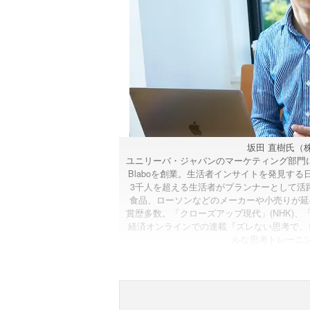
坂田 直樹氏（株
ユニリーバ・ジャパンのマーケティング部門に
Blaboを創業。生活者インサイトを発見する日本
3千人を超える生活者がプランナーとして活
食品、ローソンなどのメーカーや小売りが延べ
賞歴多数。「クローズアップ現代」(NHK)、
経済オンラインでの連載『ズレない思考で、
ルな思考トレーニ