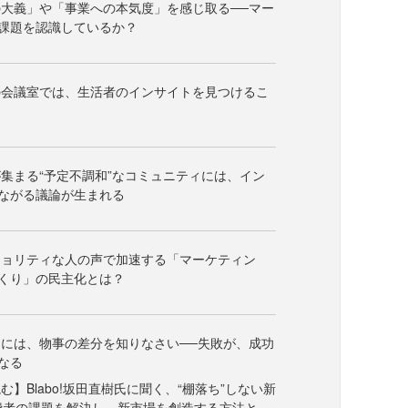
大義」や「事業への本気度」を感じ取る──マー
課題を認識しているか？
の会議室では、生活者のインサイトを見つけるこ
集まる“予定不調和”なコミュニティには、イン
ながる議論が生まれる
ジョリティな人の声で加速する「マーケティン
くり」の民主化とは？
には、物事の差分を知りなさい──失敗が、成功
なる
】Blabo!坂田直樹氏に聞く、“棚落ち”しない新
費者の課題を解決し、新市場を創造する方法と