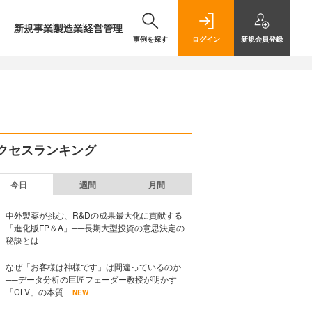
新規事業
製造業
経営管理
事例を探す
ログイン
新規
会員登録
クセスランキング
今日
週間
月間
中外製薬が挑む、R&Dの成果最大化に貢献する
「進化版FP＆A」──長期大型投資の意思決定の
秘訣とは
なぜ「お客様は神様です」は間違っているのか
──データ分析の巨匠フェーダー教授が明かす
「CLV」の本質
NEW