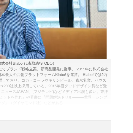
式会社Blabo 代表取締役 CEO）
てブランド戦略立案、新商品開発に従事。 2011年に株式会社
最大の共創プラットフォームBlabo!を運営。 Blabo!では2万
躍しており、コカ・コーラやキリンビール、森永乳業、ハウス
200社以上採用している。2015年度グッドデザイン賞など受
「ニュースJAPAN」(フジテレビ)などメディア出演も多い。東洋
ヒットを作れ』や著書に『問題解決ドリル―――世界一シンプ
ング』（ダイヤモンド社）などがある