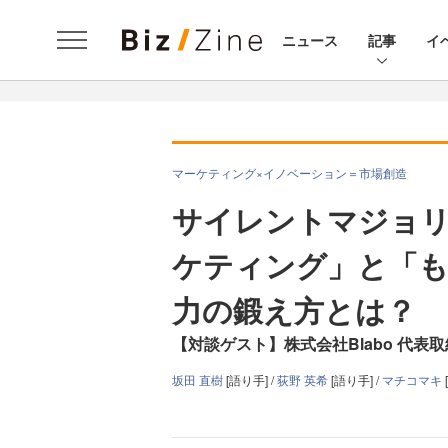
ニュース
記事
イ
マーケティング×イノベーション＝市場創造
サイレントマジョ
ケティング」と「も
力の鍛え方とは？
【対談ゲスト】株式会社Blabo 代表
坂田 直樹
[語り手] /
荻野 英希
[語り手] /
マチコマキ