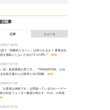
着記事
記事
ニュース
/08/07 08:00
出資で「戦略的リターン」は得られるか？ 事業会社
資を無駄にしないための“3つの問い”
NEW
/08/07 07:00
ハ流・新規事業の育て方。「TRANSPOSE」が仕
る自前主義からの脱却と出口戦略
NEW
/08/06 07:00
「お客様は神様です」は間違っているのか──デー
析の巨匠フェーダー教授が明かす「CLV」の本質
EW
/08/05 07:00