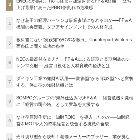
ENEOSが挑む、ROIC経営を加速させるFP＆A組織──立ち
3
上げ背景にあったPBR1倍割れの危機感
なぜ花王の経理パーソンは事業参謀になれるのか──FP＆A
4
機能の再定義、タフアサインメントでの人材育成
教科書にない“実践知”がCVCを救う。Counterpart Ventures
5
西条氏に聞く成功の条件
NECの最高益を支えた、FP＆Aによる短期と長期利益のジ
6
レンマ克服──経営可視化と人材育成の秘訣とは
ダイキン工業の知財AI活用──“防衛型”から“戦略型”へと変貌
7
する、伴走型の知財組織とは
SOMPOグループの“海外仕込み”のFP＆A──経営危機を発端
8
に「経営の司令塔」として変革を支援する
なぜ荏原製作所は「知財ROIC」を導入したのか──知財経
9
営をMOTや人的資本経営と統合する挑戦の全貌
売り切り型から脱却！老舗メーカーのブラザー工業が挑む
10