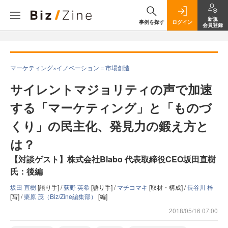
新規
事例を探す
ログイン
会員登録
マーケティング×イノベーション＝市場創造
サイレントマジョリティの声で加速
する「マーケティング」と「ものづ
くり」の民主化、発見力の鍛え方と
は？
【対談ゲスト】株式会社Blabo 代表取締役CEO坂田直樹
氏：後編
坂田 直樹
[語り手] /
荻野 英希
[語り手] /
マチコマキ
[取材・構成] /
長谷川 梓
[写] /
栗原 茂（Biz/Zine編集部）
[編]
2018/05/16 07:00