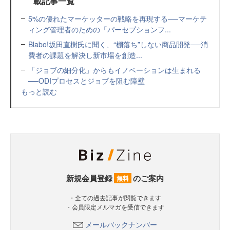
載記事一覧
5%の優れたマーケッターの戦略を再現する──マーケテ
ィング管理者のための「パーセプションフ...
Blabo!坂田直樹氏に聞く、“棚落ち”しない商品開発──消
費者の課題を解決し新市場を創造...
「ジョブの細分化」からもイノベーションは生まれる
──ODIプロセスとジョブを阻む障壁
もっと読む
新規会員登録
のご案内
無料
・全ての過去記事が閲覧できます
・会員限定メルマガを受信できます
メールバックナンバー