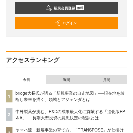
新規会員登録
無料
ログイン
アクセスランキング
今日
週間
月間
bridge大長氏が語る「新規事業の自走地図」──現在地を診
1
断し未来を描く、領域とアジェンダとは
中外製薬が挑む、R&Dの成果最大化に貢献する「進化版FP
2
＆A」──長期大型投資の意思決定の秘訣とは
ヤマハ流・新規事業の育て方。「TRANSPOSE」が仕掛け
3