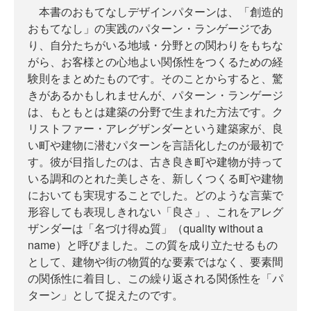
本書のおもてなしデザインパターンは、「創造的
おもてなし」の実践のパターン・ランゲージであ
り、自分たちがいる地域・分野との関わりをもちな
がら、お客様との心地よい関係性をつくるための経
験則をまとめたものです。そのことからすると、驚
きがあるかもしれませんが、パターン・ランゲージ
は、もともとは建築の分野で生まれた方法です。ク
リストファー・アレグザンダーという建築家が、良
い町や建物に潜むパターンを言語化したのが最初で
す。彼が目指したのは、古き良き町や建物が持って
いる調和のとれた美しさを、新しくつくる町や建物
においても実現することでした。どのような言葉で
形容しても表現しきれない「良さ」、これをアレグ
ザンダーは「名づけ得ぬ質」（quality without a
name）と呼びました。この質を成り立たせるもの
として、建物や街の物質的な要素ではなく、要素間
の関係性に着目し、この繰り返される関係性を「パ
ターン」として捉えたのです。