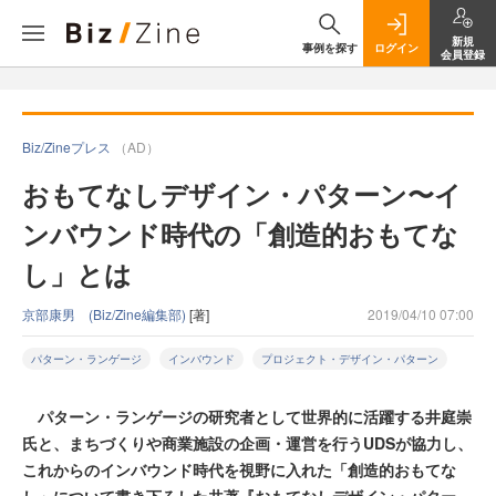
新規
事例を探す
ログイン
会員登録
Biz/Zineプレス
（AD）
おもてなしデザイン・パターン〜イ
ンバウンド時代の「創造的おもてな
し」とは
京部康男 (Biz/Zine編集部)
[著]
2019/04/10 07:00
パターン・ランゲージ
インバウンド
プロジェクト・デザイン・パターン
パターン・ランゲージの研究者として世界的に活躍する井庭崇
氏と、まちづくりや商業施設の企画・運営を行うUDSが協力し、
これからのインバウンド時代を視野に入れた「創造的おもてな