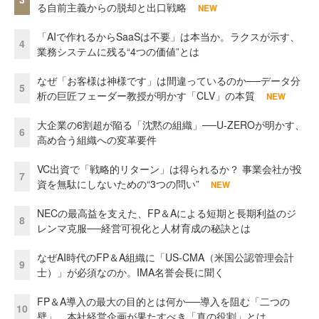
る自前主義からの脱却と出口戦略
NEW
「AIで作れるからSaaSは不要」は本当か。ラクスが示す、
4
業務システムに残る“4つの価値”とは
なぜ「お客様は神様です」は間違っているのか──データ分
5
析の巨匠フェーダー教授が明かす「CLV」の本質
NEW
大企業の6割超が陥る「沈黙の組織」──U-ZEROが明かす、
6
高め合う組織への変革要件
VC出資で「戦略的リターン」は得られるか？ 事業会社が投
7
資を無駄にしないための“3つの問い”
NEW
NECの最高益を支えた、FP＆Aによる短期と長期利益のジ
8
レンマ克服──経営可視化と人材育成の秘訣とは
なぜAI時代のFP＆A組織に「US-CMA（米国公認管理会計
9
士）」が必須なのか。IMA名誉会長に聞く
FP＆A導入の最大の目的とは何か──導入を阻む「二つの
10
壁」、本社経営企画が果たすべき「真の役割」とは