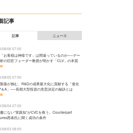
着記事
記事
ニュース
/08/06 07:00
「お客様は神様です」は間違っているのか──デー
析の巨匠フェーダー教授が明かす「CLV」の本質
EW
/08/05 07:00
製薬が挑む、R&Dの成果最大化に貢献する「進化
P＆A」──長期大型投資の意思決定の秘訣とは
EW
/08/04 07:00
書にない“実践知”がCVCを救う。Counterpart
ntures西条氏に聞く成功の条件
/08/03 08:00