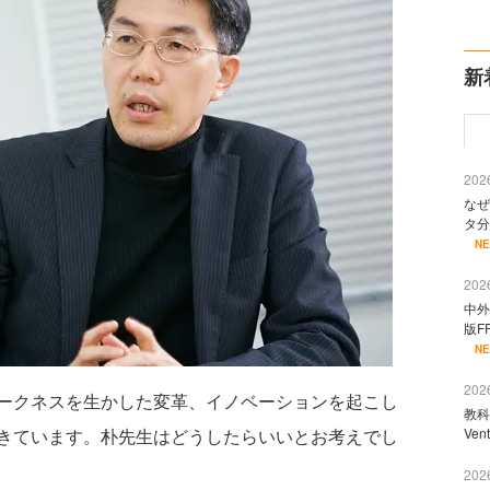
新
2026
なぜ
タ分
N
2026
中外
版F
N
2026
ークネスを生かした変革、イノベーションを起こし
教科
きています。朴先生はどうしたらいいとお考えでし
Ve
2026