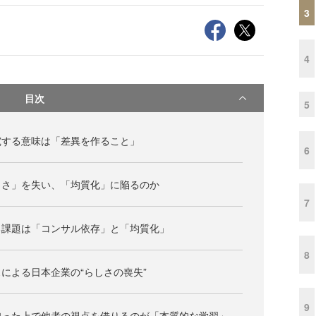
3
4
目次
5
究する意味は「差異を作ること」
6
しさ」を失い、「均質化」に陥るのか
7
る課題は「コンサル依存」と「均質化」
8
による日本企業の“らしさの喪失”
9
知った上で他者の視点を借りるのが「本質的な学習」