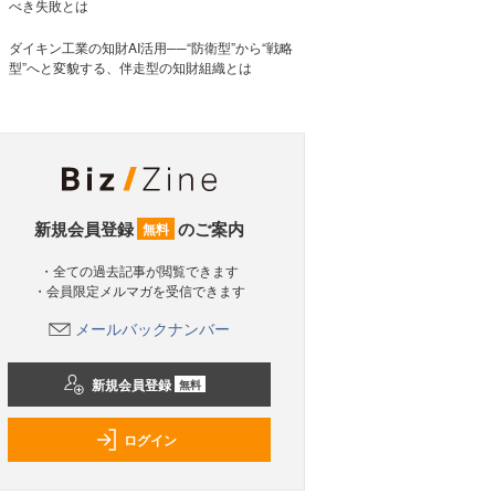
べき失敗とは
ダイキン工業の知財AI活用──“防衛型”から“戦略
型”へと変貌する、伴走型の知財組織とは
新規会員登録
のご案内
無料
・全ての過去記事が閲覧できます
・会員限定メルマガを受信できます
メールバックナンバー
新規会員登録
無料
ログイン