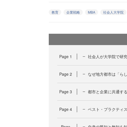
教育
企業戦略
MBA
社会人大学院
Page
1
社会人が大学院で研
Page
2
なぜ地方都市は「ら
Page
3
都市と企業に共通す
Page
4
ベスト・プラクティス
Page
自身の既知と無知を