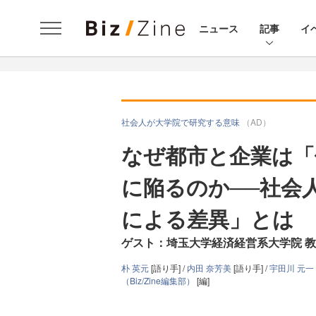
ニュース
記事
イ
社会人が大学院で研究する意味
（AD）
なぜ都市と企業は「
に陥るのか──社会
による差異」とは
ゲスト：埼玉大学経済経営系大学院 教
朴 英元
[語り手] /
内田 奈芳美
[語り手] /
宇田川 元一
（Biz/Zine編集部）
[編]