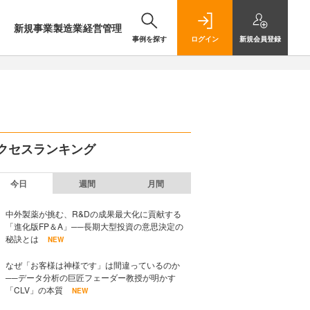
新規事業
製造業
経営管理
事例を探す
ログイン
新規
会員登録
クセスランキング
今日
週間
月間
中外製薬が挑む、R&Dの成果最大化に貢献する
「進化版FP＆A」──長期大型投資の意思決定の
秘訣とは
NEW
なぜ「お客様は神様です」は間違っているのか
──データ分析の巨匠フェーダー教授が明かす
「CLV」の本質
NEW