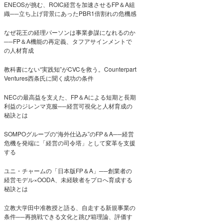
ENEOSが挑む、ROIC経営を加速させるFP＆A組
織──立ち上げ背景にあったPBR1倍割れの危機感
なぜ花王の経理パーソンは事業参謀になれるのか
──FP＆A機能の再定義、タフアサインメントで
の人材育成
教科書にない“実践知”がCVCを救う。Counterpart
Ventures西条氏に聞く成功の条件
NECの最高益を支えた、FP＆Aによる短期と長期
利益のジレンマ克服──経営可視化と人材育成の
秘訣とは
SOMPOグループの“海外仕込み”のFP＆A──経営
危機を発端に「経営の司令塔」として変革を支援
する
ユニ・チャームの「日本版FP＆A」──創業者の
経営モデル×OODA、未経験者をプロへ育成する
秘訣とは
立教大学田中准教授と語る、自走する新規事業の
条件──再挑戦できる文化と跳び箱理論、評価す