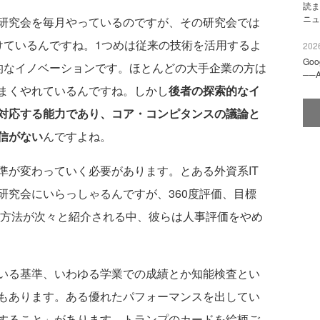
読ま
ニュ
研究会を毎月やっているのですが、その研究会では
けているんですね。1つめは従来の技術を活用するよ
2026
Go
的なイノベーションです。ほとんどの大手企業の方は
──
まくやれているんですね。しかし
後者の探索的なイ
対応する能力であり、コア・コンピタンスの議論と
信がない
んですよね。
が変わっていく必要があります。とある外資系IT
研究会にいらっしゃるんですが、360度評価、目標
価方法が次々と紹介される中、彼らは人事評価をやめ
いる基準、いわゆる学業での成績とか知能検査とい
もあります。ある優れたパフォーマンスを出してい
すること」があります。トランプのカードを絵柄ご