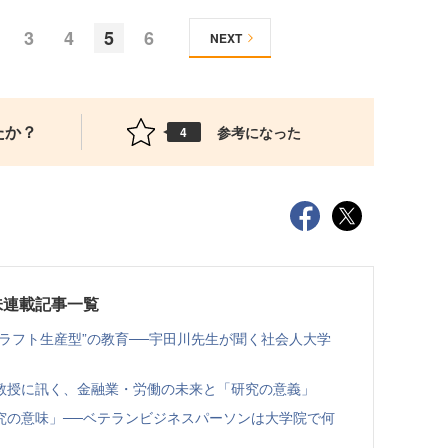
3
4
5
6
NEXT
たか？
参考になった
4
味連載記事一覧
ラフト生産型”の教育──宇田川先生が聞く社会人大学
教授に訊く、金融業・労働の未来と「研究の意義」
究の意味」──ベテランビジネスパーソンは大学院で何