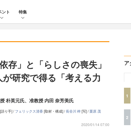
ベント
特集
依存」と「らしさの喪失」
ア
人が研究で得る「考える力
1
授 朴英元氏、准教授 内田 奈芳美氏
[語り手] /
フェリックス清香
[取材・構成] /
長谷川 梓
[写] /
栗原 茂
2
2020/01/14 07:00