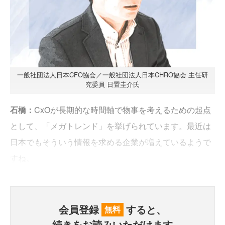
一般社団法人日本CFO協会／一般社団法人日本CHRO協会 主任研
究委員 日置圭介氏
石橋：
CxOが長期的な時間軸で物事を考えるための起点
として、「メガトレンド」を挙げられています。最近は
日本でもそういう情報を求める企業が増えているようで
すね。
会員登録
すると、
無料
続きをお読みいただけます