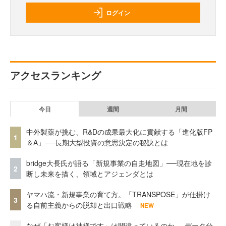
ログイン
アクセスランキング
今日
週間
月間
中外製薬が挑む、R&Dの成果最大化に貢献する「進化版FP
1
＆A」──長期大型投資の意思決定の秘訣とは
bridge大長氏が語る「新規事業の自走地図」──現在地を診
2
断し未来を描く、領域とアジェンダとは
ヤマハ流・新規事業の育て方。「TRANSPOSE」が仕掛け
3
る自前主義からの脱却と出口戦略
NEW
なぜ「お客様は神様です」は間違っているのか──データ分