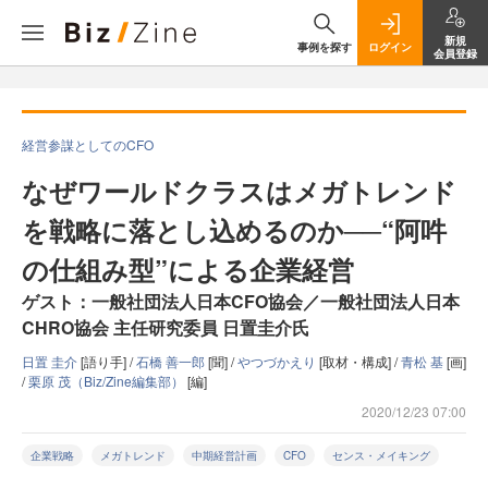
新規
事例を探す
ログイン
会員登録
経営参謀としてのCFO
なぜワールドクラスはメガトレンド
を戦略に落とし込めるのか──“阿吽
の仕組み型”による企業経営
ゲスト：一般社団法人日本CFO協会／一般社団法人日本
CHRO協会 主任研究委員 日置圭介氏
日置 圭介
[語り手] /
石橋 善一郎
[聞] /
やつづかえり
[取材・構成] /
青松 基
[画]
/
栗原 茂（Biz/Zine編集部）
[編]
2020/12/23 07:00
企業戦略
メガトレンド
中期経営計画
CFO
センス・メイキング