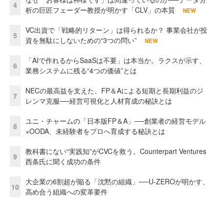
4
析の巨匠フェーダー教授が明かす「CLV」の本質
NEW
VC出資で「戦略的リターン」は得られるか？ 事業会社が投
5
資を無駄にしないための“3つの問い”
NEW
「AIで作れるからSaaSは不要」は本当か。ラクスが示す、
6
業務システムに残る“4つの価値”とは
NECの最高益を支えた、FP＆Aによる短期と長期利益のジ
7
レンマ克服──経営可視化と人材育成の秘訣とは
ユニ・チャームの「日本版FP＆A」──創業者の経営モデル
8
×OODA、未経験者をプロへ育成する秘訣とは
教科書にない“実践知”がCVCを救う。Counterpart Ventures
9
西条氏に聞く成功の条件
大企業の6割超が陥る「沈黙の組織」──U-ZEROが明かす、
10
高め合う組織への変革要件