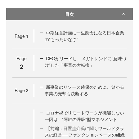
目次
中期経営計画に一生懸命になる日本企業
Page
1
の“もったいなさ”
Page
CEOがリードし、メガトレンドに“意味づ
2
け”した「事業の大転換」
新事業のリソース確保のために、儲かる
Page
3
事業の売却も決断する
コロナ禍でリモートワークが機能しない
一因は、“阿吽の呼吸”型マネジメント
【前編：日置圭介氏に聞くワールドクラ
スの経営──ファンクションベースの組織