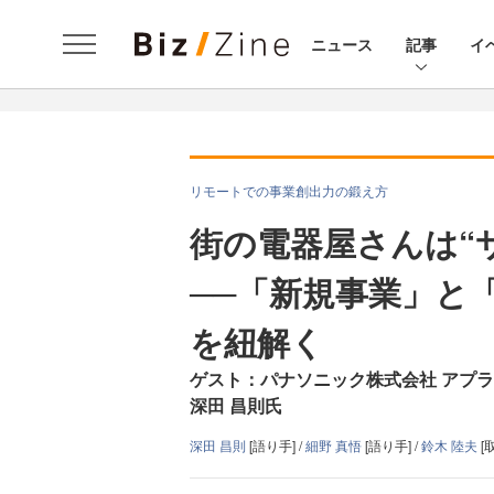
ニュース
記事
イ
リモートでの事業創出力の鍛え方
街の電器屋さんは“
──「新規事業」と
を紐解く
ゲスト：パナソニック株式会社 アプラ
深田 昌則氏
深田 昌則
[語り手] /
細野 真悟
[語り手] /
鈴木 陸夫
[