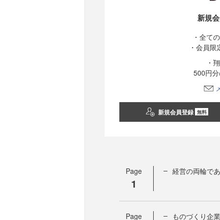
新規会
・全ての
・会員限
・翔
500円
新規会員登録
無料
Page
経営の両輪であ
1
Page
ものづくり企