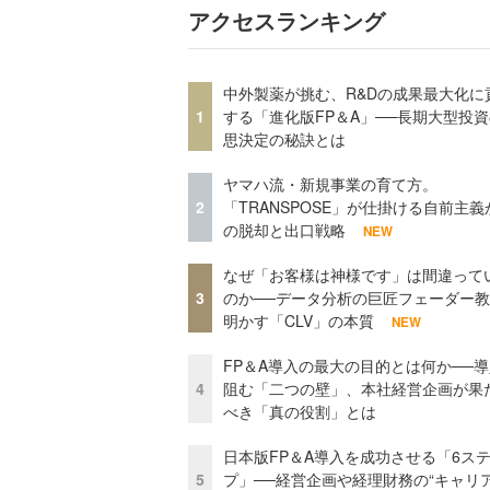
アクセスランキング
中外製薬が挑む、R&Dの成果最大化に
1
する「進化版FP＆A」──長期大型投
思決定の秘訣とは
ヤマハ流・新規事業の育て方。
2
「TRANSPOSE」が仕掛ける自前主義
の脱却と出口戦略
NEW
なぜ「お客様は神様です」は間違って
3
のか──データ分析の巨匠フェーダー
明かす「CLV」の本質
NEW
FP＆A導入の最大の目的とは何か──
4
阻む「二つの壁」、本社経営企画が果
べき「真の役割」とは
日本版FP＆A導入を成功させる「6ス
5
プ」──経営企画や経理財務の“キャリ