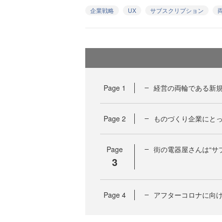
企業戦略
UX
サブスクリプション
Page
1
経営の両輪である新規
Page
2
ものづくり企業にと
Page
街の電器屋さんは“サ
3
Page
4
アフターコロナに向