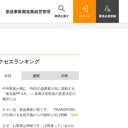
新規事業
製造業
経営管理
事例を探す
ログイン
新規
会員登録
クセスランキング
今日
週間
月間
中外製薬が挑む、R&Dの成果最大化に貢献する
「進化版FP＆A」──長期大型投資の意思決定の
秘訣とは
ヤマハ流・新規事業の育て方。「TRANSPOSE」
が仕掛ける自前主義からの脱却と出口戦略
NEW
なぜ「お客様は神様です」は間違っているのか