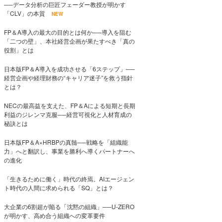
──データ分析の巨匠フェーダー教授が明かす
「CLV」の本質
NEW
FP＆A導入の最大の目的とは何か──導入を阻む
「二つの壁」、本社経営企画が果たすべき「真の
役割」とは
日本版FP＆A導入を成功させる「6ステップ」──
経営企画や経理財務の“キャリア迷子”を救う指針
とは？
NECの最高益を支えた、FP＆Aによる短期と長期
利益のジレンマ克服──経営可視化と人材育成の
秘訣とは
日本版FP＆A×HRBPの真髄──戦略を「組織能
力」へと翻訳し、事業を勝利へ導くパートナーへ
の進化
「生きるために働く」時代の終焉。AIエージェン
ト時代の人間に求められる「SQ」とは？
大企業の6割超が陥る「沈黙の組織」──U-ZERO
が明かす、高め合う組織への変革要件