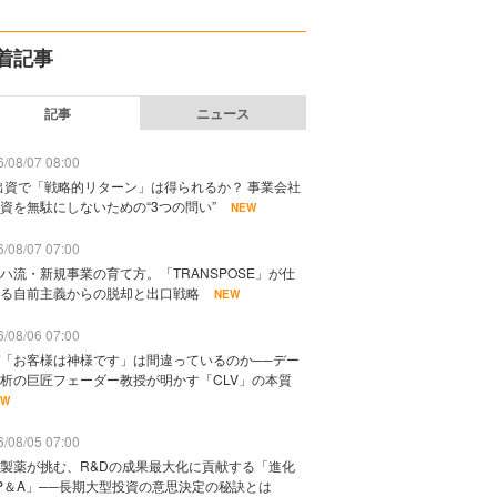
着記事
記事
ニュース
/08/07 08:00
出資で「戦略的リターン」は得られるか？ 事業会社
資を無駄にしないための“3つの問い”
NEW
/08/07 07:00
ハ流・新規事業の育て方。「TRANSPOSE」が仕
る自前主義からの脱却と出口戦略
NEW
/08/06 07:00
「お客様は神様です」は間違っているのか──デー
析の巨匠フェーダー教授が明かす「CLV」の本質
EW
/08/05 07:00
製薬が挑む、R&Dの成果最大化に貢献する「進化
P＆A」──長期大型投資の意思決定の秘訣とは