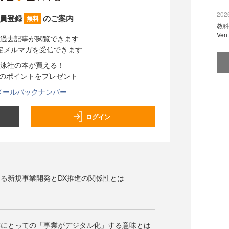
2026
員登録
のご案内
無料
教科
Ve
過去記事が閲覧できます
定メルマガを受信できます
泳社の本が買える！
分のポイントをプレゼント
メールバックナンバー
ログイン
る新規事業開発とDX推進の関係性とは
業にとっての「事業がデジタル化」する意味とは