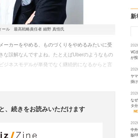
新
ール 最高戦略責任者 細野 真悟氏
メーカーをやめる、ものづくりをやめるみたいに受
2026
VC
な誤解なんですよね。たとえばUberのようなもの
が投
ビジネスモデルが単発でなく継続的になるからと言
2026
ヤマ
掛け
2026
なぜ
タ分
と、
続きをお読みいただけます
N
2026
中外
版F