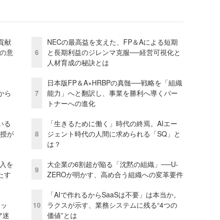
貢献
NECの最高益を支えた、FP＆Aによる短期
資の意
6
と長期利益のジレンマ克服──経営可視化と
人材育成の秘訣とは
日本版FP＆A×HRBPの真髄──戦略を「組織
から
7
能力」へと翻訳し、事業を勝利へ導くパー
トナーへの進化
いる
「生きるために働く」時代の終焉。AIエー
教授が
8
ジェント時代の人間に求められる「SQ」と
は？
導入を
大企業の6割超が陥る「沈黙の組織」──U-
9
たす
ZEROが明かす、高め合う組織への変革要件
「AIで作れるからSaaSは不要」は本当か。
テッ
10
ラクスが示す、業務システムに残る“4つの
ア迷
価値”とは