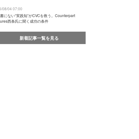
/08/04 07:00
書にない“実践知”がCVCを救う。Counterpart
ntures西条氏に聞く成功の条件
新着記事一覧を見る