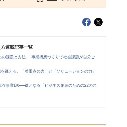
え方連載記事一覧
出の課題と方法──事業構想づくりで社会課題が自分ご
想を鍛える、「着眼点の力」と「ソリューションの力」
存事業DX──鍵となる「ビジネス創造のための22のス