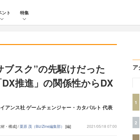
ベント
特集
サブスク”の先駆けだった
ア
「DX推進」の関係性からDX
1
イアンス社 ゲームチェンジャー・カタパルト 代表
2
取材・構成] /
栗原 茂（Biz/Zine編集部）
[編]
2021/05/18 07:00