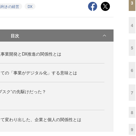
3
両利きの経営
DX
4
目次
5
事業開発とDX推進の関係性とは
6
っての「事業がデジタル化」する意味とは
ブスク”の先駆けだった？
7
8
けて変わり出した、企業と個人の関係性とは
9