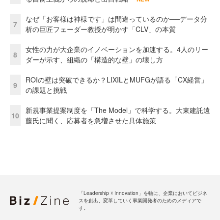
なぜ「お客様は神様です」は間違っているのか──データ分
7
析の巨匠フェーダー教授が明かす「CLV」の本質
女性の力が大企業のイノベーションを加速する。4人のリー
8
ダーが示す、組織の「構造的な壁」の壊し方
ROIの壁は突破できるか？LIXILとMUFGが語る「CX経営」
9
の課題と挑戦
新規事業提案制度を「The Model」で科学する。大東建託遠
10
藤氏に聞く、応募者を急増させた具体施策
「Leadership ☓ Innovation」を軸に、企業においてビジネ
スを創出、変革していく事業開発者のためのメディアで
す。