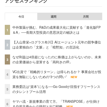
アクセスランキング
今日
週間
月間
中外製薬が挑む、R&Dの成果最大化に貢献する「進化版FP
1
＆A」──長期大型投資の意思決定の秘訣とは
【入山章栄×ログラス布川】AIエージェント元年の競争優位
2
は企業独自の「文脈」と「暗黙知」の言語化
なぜ利益は4倍超になったのに株価は上がらないのか。未来
3
の企業価値から逆算する「両利きのIR」
VC出資で「戦略的リターン」は得られるか？ 事業会社が投
4
資を無駄にしないための“3つの問い”
NEW
業務委託は“資本”になる──Go Goodが目指すフリーランス
5
のタレントプール活用
ヤマハ流・新規事業の育て方。「TRANSPOSE」が仕掛け
6
る自前主義からの脱却と出口戦略
NEW