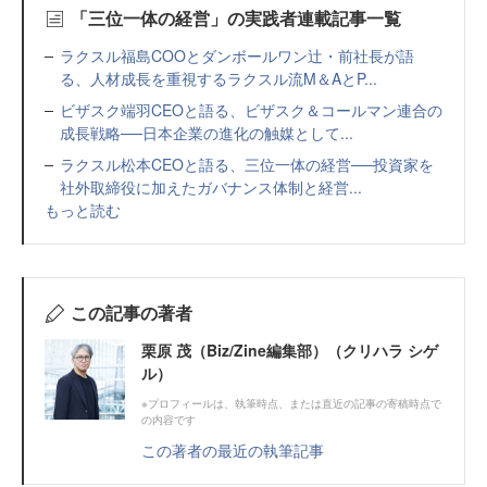
「三位一体の経営」の実践者連載記事一覧
ラクスル福島COOとダンボールワン辻・前社長が語
る、人材成長を重視するラクスル流M＆AとP...
ビザスク端羽CEOと語る、ビザスク＆コールマン連合の
成長戦略──日本企業の進化の触媒として...
ラクスル松本CEOと語る、三位一体の経営──投資家を
社外取締役に加えたガバナンス体制と経営...
もっと読む
この記事の著者
栗原 茂（Biz/Zine編集部）（クリハラ シゲ
ル）
※プロフィールは、執筆時点、または直近の記事の寄稿時点で
の内容です
この著者の最近の執筆記事