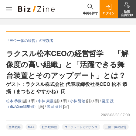
新規
事例を探す
ログイン
会員登録
「三位一体の経営」の実践者
ラクスル松本CEOの経営哲学──「解
像度の高い組織」と「活躍できる舞
台装置とそのアップデート」とは？
ゲスト：ラクスル株式会社 代表取締役社長CEO 松本 恭
攝（まつもと やすかね）氏
松本 恭攝
[語り手] /
中神 康議
[語り手] /
小林 賢治
[語り手] /
栗原 茂
（Biz/Zine編集部）
[著] /
黑田 菜月
[写]
2022/03/23 07:00
企業戦略
M&A
社外取締役
コーポレートガバナンス
三位一体の経営