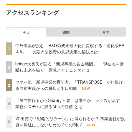
アクセスランキング
今日
週間
月間
中外製薬が挑む、R&Dの成果最大化に貢献する「進化版FP
1
＆A」──長期大型投資の意思決定の秘訣とは
bridge大長氏が語る「新規事業の自走地図」──現在地を診
2
断し未来を描く、領域とアジェンダとは
ヤマハ流・新規事業の育て方。「TRANSPOSE」が仕掛け
3
る自前主義からの脱却と出口戦略
NEW
「AIで作れるからSaaSは不要」は本当か。ラクスが示す、
4
業務システムに残る“4つの価値”とは
VC出資で「戦略的リターン」は得られるか？ 事業会社が投
5
資を無駄にしないための“3つの問い”
NEW