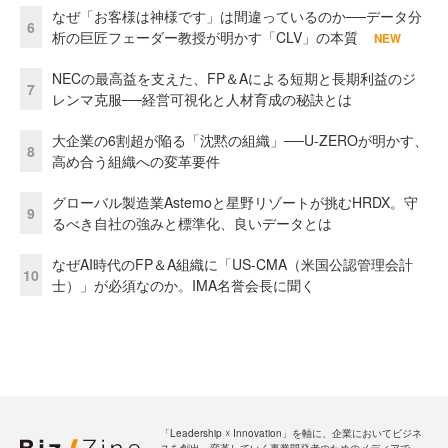
なぜ「お客様は神様です」は間違っているのか──データ分
6
析の巨匠フェーダー教授が明かす「CLV」の本質
NEW
NECの最高益を支えた、FP＆Aによる短期と長期利益のジ
7
レンマ克服──経営可視化と人材育成の秘訣とは
大企業の6割超が陥る「沈黙の組織」──U-ZEROが明かす、
8
高め合う組織への変革要件
グローバル製造業Astemoと星野リゾートが挑むHRDX。守
9
るべき自社の強みと標準化、良いデータとは
なぜAI時代のFP＆A組織に「US-CMA（米国公認管理会計
10
士）」が必須なのか。IMA名誉会長に聞く
「Leadership ☓ Innovation」を軸に、企業においてビジネ