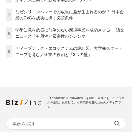
なぜシリコンバレーでの成果に差が生まれるのか？ 日本企
7
業のCVCを成功に導く必須条件
学術知見を武器に前例のない新規事業を成功させる──論文
8
ニュース「有用性と厳密性のジレンマ」
ディープテック・エコシステムの設計図。大学発スタート
9
アップを育む大企業の役割と「3つの壁」
「Leadership ☓ Innovation」を軸に、企業においてビジネ
スを創出、変革していく事業開発者のためのメディアで
す。