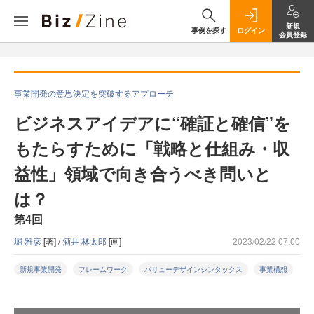
新規
事例を探す
ログイン
会員登録
事業開発の意思決定を突破するアプローチ
ビジネスアイデアに“確証と確信”を
もたらすために「戦略と仕組み・収
益性」領域で向き合うべき問いと
は？
第4回
堀 雅彦
[著] /
酒井 林太郎
[画]
2023/02/22 07:00
新規事業開発
フレームワーク
バリューデザインシンタックス
事業構想