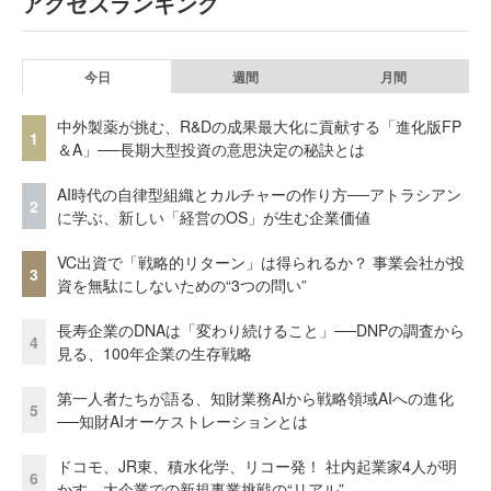
アクセスランキング
今日
週間
月間
中外製薬が挑む、R&Dの成果最大化に貢献する「進化版FP
1
＆A」──長期大型投資の意思決定の秘訣とは
AI時代の自律型組織とカルチャーの作り方──アトラシアン
2
に学ぶ、新しい「経営のOS」が生む企業価値
VC出資で「戦略的リターン」は得られるか？ 事業会社が投
3
資を無駄にしないための“3つの問い”
長寿企業のDNAは「変わり続けること」──DNPの調査から
4
見る、100年企業の生存戦略
第一人者たちが語る、知財業務AIから戦略領域AIへの進化
5
──知財AIオーケストレーションとは
ドコモ、JR東、積水化学、リコー発！ 社内起業家4人が明
6
かす、大企業での新規事業挑戦の“リアル”