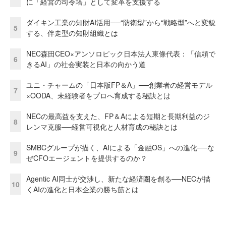
に「経営の司令塔」として変革を支援する
ダイキン工業の知財AI活用──“防衛型”から“戦略型”へと変貌
5
する、伴走型の知財組織とは
NEC森田CEO×アンソロピック日本法人東條代表：「信頼で
6
きるAI」の社会実装と日本の向かう道
ユニ・チャームの「日本版FP＆A」──創業者の経営モデル
7
×OODA、未経験者をプロへ育成する秘訣とは
NECの最高益を支えた、FP＆Aによる短期と長期利益のジ
8
レンマ克服──経営可視化と人材育成の秘訣とは
SMBCグループが描く、AIによる「金融OS」への進化──な
9
ぜCFOエージェントを提供するのか？
Agentic AI同士が交渉し、新たな経済圏を創る──NECが描
10
くAIの進化と日本企業の勝ち筋とは