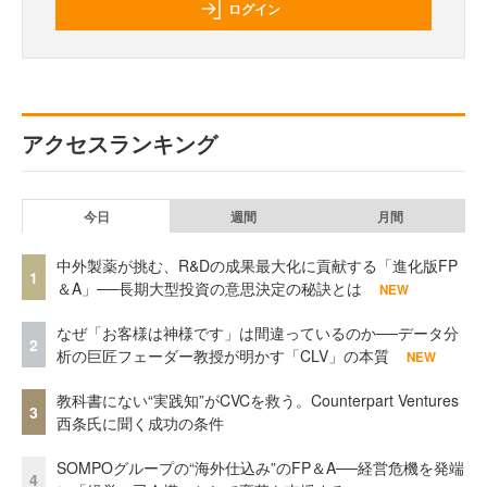
ログイン
アクセスランキング
今日
週間
月間
中外製薬が挑む、R&Dの成果最大化に貢献する「進化版FP
1
＆A」──長期大型投資の意思決定の秘訣とは
NEW
なぜ「お客様は神様です」は間違っているのか──データ分
2
析の巨匠フェーダー教授が明かす「CLV」の本質
NEW
教科書にない“実践知”がCVCを救う。Counterpart Ventures
3
西条氏に聞く成功の条件
SOMPOグループの“海外仕込み”のFP＆A──経営危機を発端
4