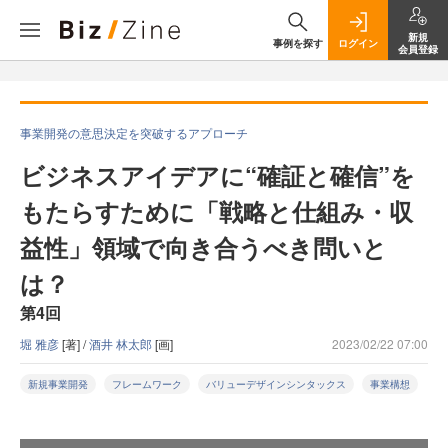
新規
事例を探す
ログイン
会員登録
事業開発の意思決定を突破するアプローチ
ビジネスアイデアに“確証と確信”を
もたらすために「戦略と仕組み・収
益性」領域で向き合うべき問いと
は？
第4回
堀 雅彦
[著] /
酒井 林太郎
[画]
2023/02/22 07:00
新規事業開発
フレームワーク
バリューデザインシンタックス
事業構想