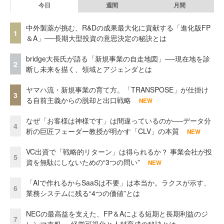
今日
週間
月間
中外製薬が挑む、R&Dの成果最大化に貢献する「進化版FP
1
＆A」──長期大型投資の意思決定の秘訣とは
bridge大長氏が語る「新規事業の自走地図」──現在地を診
2
断し未来を描く、領域とアジェンダとは
ヤマハ流・新規事業の育て方。「TRANSPOSE」が仕掛け
3
る自前主義からの脱却と出口戦略
NEW
なぜ「お客様は神様です」は間違っているのか──データ分
4
析の巨匠フェーダー教授が明かす「CLV」の本質
NEW
VC出資で「戦略的リターン」は得られるか？ 事業会社が投
5
資を無駄にしないための“3つの問い”
NEW
「AIで作れるからSaaSは不要」は本当か。ラクスが示す、
6
業務システムに残る“4つの価値”とは
NECの最高益を支えた、FP＆Aによる短期と長期利益のジ
7