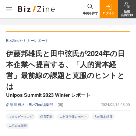
新規
事例を探す
ログイン
会員登録
Biz/Zineセミナーレポート
伊藤邦雄氏と田中弦氏が2024年の日
本企業へ提言する、「人的資本経
営」最前線の課題と克服のヒントと
は
Unipos Summit 2023 Winter レポート
名須川 楓太（Biz/Zine編集部）
[著]
2024/02/15 08:00
ウェルビーイング
経営変革
人材版伊藤レポート
人的資本経営
人的資本開示