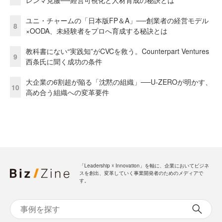
レンマ克服──経営可視化と人材育成の秘訣とは
ユニ・チャームの「日本版FP＆A」──創業者の経営モデル
8
×OODA、未経験者をプロへ育成する秘訣とは
教科書にない“実践知”がCVCを救う。Counterpart Ventures
9
西条氏に聞く成功の条件
大企業の6割超が陥る「沈黙の組織」──U-ZEROが明かす、
10
高め合う組織への変革要件
「Leadership ☓ Innovation」を軸に、企業においてビジネ
スを創出、変革していく事業開発者のためのメディアで
す。