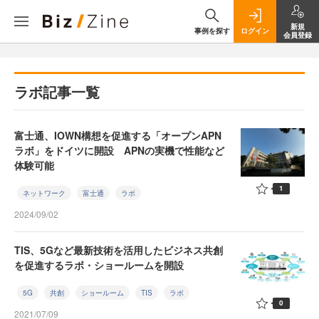
新規
事例を探す
ログイン
会員登録
ラボ記事一覧
富士通、IOWN構想を促進する「オープンAPN
ラボ」をドイツに開設 APNの実機で性能など
体験可能
1
ネットワーク
富士通
ラボ
2024/09/02
TIS、5Gなど最新技術を活用したビジネス共創
を促進するラボ・ショールームを開設
5G
共創
ショールーム
TIS
ラボ
0
2021/07/09