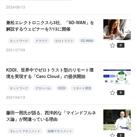
2024/06/13
兼松エレクトロニクスら3社、「SD-WAN」を
解説するウェビナーを7/13に開催
ネットワーク
クラウド
ゼロトラスト
SD-WAN
0
2021/07/09
KDDI、世界中でゼロトラスト型のリモート環
境を実現する「Cato Cloud」の提供開始
ネットワーク
グローバル
KDDI
リモート環境
0
2021/04/13
藤田一照氏が語る、西洋的な「マインドフルネ
ス論」が間違っている理由
タレントマネジメント
組織マネジメント
2