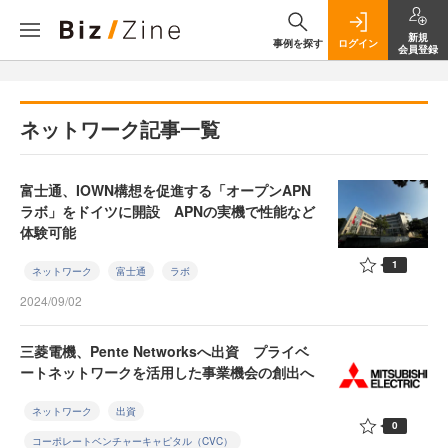
新規
事例を探す
ログイン
会員登録
ネットワーク記事一覧
富士通、IOWN構想を促進する「オープンAPN
ラボ」をドイツに開設 APNの実機で性能など
体験可能
1
ネットワーク
富士通
ラボ
2024/09/02
三菱電機、Pente Networksへ出資 プライベ
ートネットワークを活用した事業機会の創出へ
ネットワーク
出資
0
コーポレートベンチャーキャピタル（CVC）