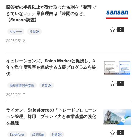
回答者の半数以上が受け取った名刺を「整理で
きていない」／最多理由は「時間のなさ」
【Sansan調査】
0
リサーチ
営業DX
2025/05/12
キュレーションズ、Sales Markerと提携し、3
年で単年度黒字を達成する支援プログラムを提
供
0
新規事業開発支援
営業DX
2025/02/17
ライオン、Salesforceの「トレードプロモーシ
ョン管理」採用 ブランド力と事業基盤の強化
を推進
0
Salesforce
成長戦略
営業DX