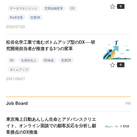
0
データマネジメント
営業組織変革
CX
BtoB営業
営業DX
2022/07/22
松谷化学工業で進むボトムアップ型のDX──研
究開発担当者が推進する3つの変革
DX
生産性向上
DX推進
営業DX
0
ボトムアップ
2021/09/27
Job Board
PR
東京海上日動あんしん生命とアドバンスクリエ
イト、オンライン面談での顧客反応を分析し顧
客接点のDX推進