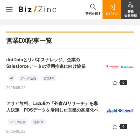
新規
事例を探す
ログイン
会員登録
営業DX記事一覧
dotDataとリバネスナレッジ、企業の
Salesforceデータの活用推進に向け協業
AI
データ活用
営業DX
0
2025/05/23
アサヒ飲料、Lazuliの「外食AIリサーチ」を導
入決定 POSデータを活用した営業の高度化へ
データ統合
営業DX
0
2025/05/22