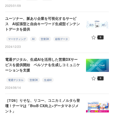
2025/01/09
ユーソナー、脈あり企業を可視化するサービ
ス AI拡張型と自由キーワード生成型インテン
トデータを提供
0
マーケティング
AI
営業DX
顧客データ
2024/12/23
電通デジタル、生成AIを活用した営業DXサー
ビスを提供開始 ペルソナを生成しコミュニケ
ーションを支援
0
電通デジタル
営業DX
生成AI
2024/06/14
［7/26］りそな、リコー、コニカミノルタら登
壇！テーマは「BtoB CX向上×データマネジメ
ント」