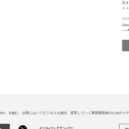
読ま
ニュ
2026
Go
──
☓ Innovation」を軸に、企業においてビジネスを創出、変革していく事業開発者のための
メールバックナンバー