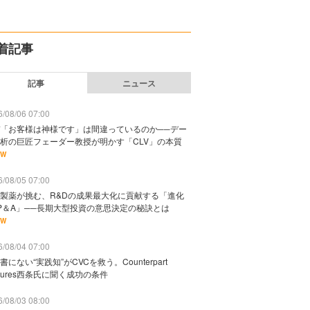
着記事
記事
ニュース
/08/06 07:00
「お客様は神様です」は間違っているのか──デー
析の巨匠フェーダー教授が明かす「CLV」の本質
EW
/08/05 07:00
製薬が挑む、R&Dの成果最大化に貢献する「進化
P＆A」──長期大型投資の意思決定の秘訣とは
EW
/08/04 07:00
書にない“実践知”がCVCを救う。Counterpart
ntures西条氏に聞く成功の条件
/08/03 08:00