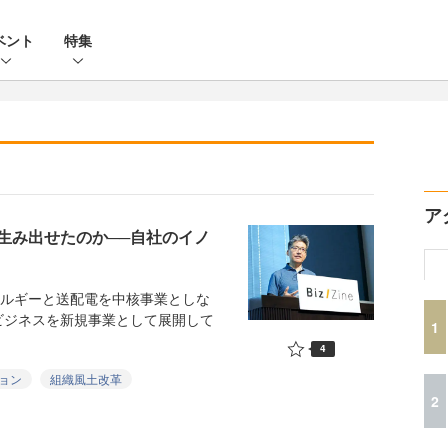
ベント
特集
ア
生み出せたのか──自社のイノ
」
ネルギーと送配電を中核事業としな
ビジネスを新規事業として展開して
1
4
ョン
組織風土改革
2