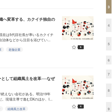
3
織へ変革する、カクイチ独自の
4
、現在は5代目社長が率いるカクイチ
治体などから注目を浴びてい...
5
6
革
老舗企業
6
7
ーとして組織風土を改革──なぜ
8
絶えない会社がある。明治19年
。現場主導で進むDXのほか、I...
4
9
ン
組織風土改革