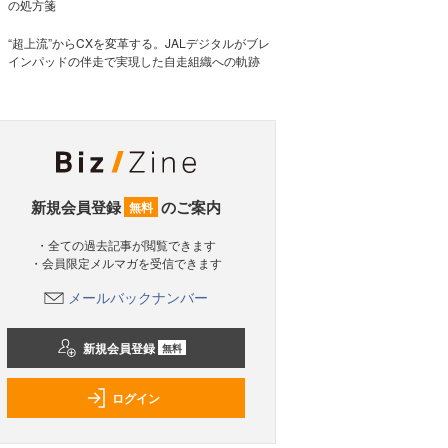
の処方箋
“超上流”からCXを変革する。JALデジタルがブレ
インパッドの伴走で実現した自走組織への軌跡
新規会員登録
のご案内
無料
・全ての過去記事が閲覧できます
・会員限定メルマガを受信できます
メールバックナンバー
新規会員登録
無料
ログイン