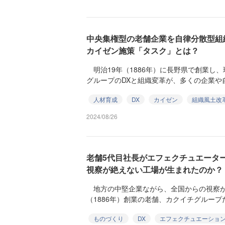
中央集権型の老舗企業を自律分散型組
カイゼン施策「タスク」とは？
明治19年（1886年）に長野県で創業し
グループのDXと組織変革が、多くの企業や自
人材育成
DX
カイゼン
組織風土改
2024/08/26
老舗5代目社長がエフェクチュエータ
視察が絶えない工場が生まれたのか？
地方の中堅企業ながら、全国からの視察が
（1886年）創業の老舗、カクイチグループだ
ものづくり
DX
エフェクチュエーショ