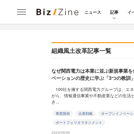
ニュース
記事
イ
組織風土改革記事一覧
なぜ関西電力は本業に並ぶ新規事業を
ベーションの歴史に学ぶ「3つの教訓
100社を擁する関西電力グループは、エ
がら、情報通信事業や不動産業などの生活
き...
事業開発
企業戦略
オープンイノベーシ
ポートフォリオマネジメント
2024/09/06