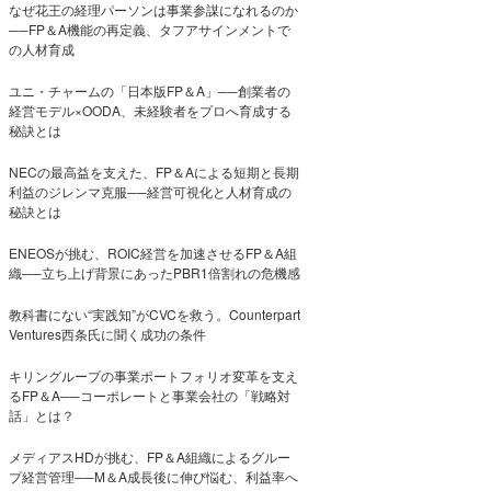
なぜ花王の経理パーソンは事業参謀になれるのか
──FP＆A機能の再定義、タフアサインメントで
の人材育成
ユニ・チャームの「日本版FP＆A」──創業者の
経営モデル×OODA、未経験者をプロへ育成する
秘訣とは
NECの最高益を支えた、FP＆Aによる短期と長期
利益のジレンマ克服──経営可視化と人材育成の
秘訣とは
ENEOSが挑む、ROIC経営を加速させるFP＆A組
織──立ち上げ背景にあったPBR1倍割れの危機感
教科書にない“実践知”がCVCを救う。Counterpart
Ventures西条氏に聞く成功の条件
キリングループの事業ポートフォリオ変革を支え
るFP＆A──コーポレートと事業会社の「戦略対
話」とは？
メディアスHDが挑む、FP＆A組織によるグルー
プ経営管理──M＆A成長後に伸び悩む、利益率へ