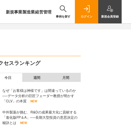
新規事業
製造業
経営管理
事例を探す
ログイン
新規
会員登録
クセスランキング
今日
週間
月間
なぜ「お客様は神様です」は間違っているのか
──データ分析の巨匠フェーダー教授が明かす
「CLV」の本質
NEW
中外製薬が挑む、R&Dの成果最大化に貢献する
「進化版FP＆A」──長期大型投資の意思決定の
秘訣とは
NEW