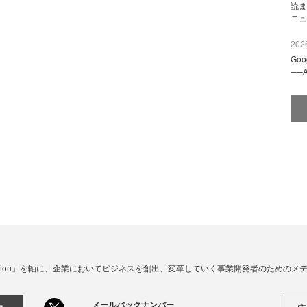
読ま
ニュ
2026
Go
──
☓ Innovation」を軸に、企業においてビジネスを創出、変革していく事業開発者のための
メールバックナンバー