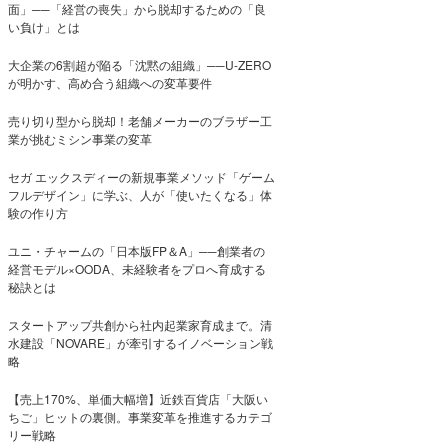
面」──「経営の喪失」から脱却するための「良
い負け」とは
大企業の6割超が陥る「沈黙の組織」──U-ZERO
が明かす、高め合う組織への変革要件
売り切り型から脱却！老舗メーカーのブラザー工
業が挑むミシン事業の変革
セガ エックスディーの新規事業メソッド「ゲーム
フルデザイン」に学ぶ、人が「使いたくなる」体
験の作り方
ユニ・チャームの「日本版FP＆A」──創業者の
経営モデル×OODA、未経験者をプロへ育成する
秘訣とは
スタートアップ共創から社内起業家育成まで。清
水建設「NOVARE」が牽引するイノベーション戦
略
【売上170%、単価大幅増】近鉄百貨店「大阪い
ちご」ヒットの裏側。事業変革を推進するカテゴ
リー戦略