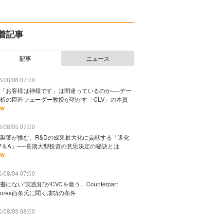
着記事
記事
ニュース
/08/06 07:00
「お客様は神様です」は間違っているのか──デー
析の巨匠フェーダー教授が明かす「CLV」の本質
EW
/08/05 07:00
製薬が挑む、R&Dの成果最大化に貢献する「進化
P＆A」──長期大型投資の意思決定の秘訣とは
EW
/08/04 07:00
書にない“実践知”がCVCを救う。Counterpart
ntures西条氏に聞く成功の条件
/08/03 08:00