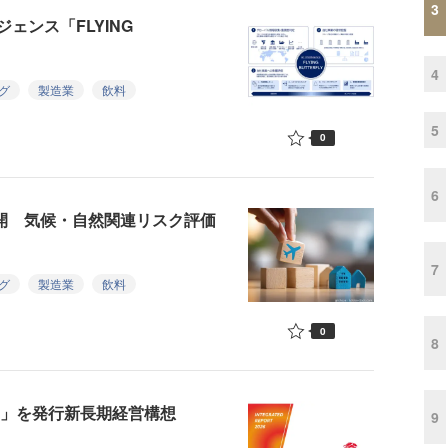
3
ェンス「FLYING
4
グ
製造業
飲料
5
0
6
公開 気候・自然関連リスク評価
7
グ
製造業
飲料
0
8
6」を発行新長期経営構想
9