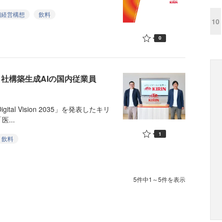
期経営構想
飲料
10
0
社構築生成AIの国内従業員
tal Vision 2035」を発表したキリ
...
1
飲料
5件中1～5件を表示