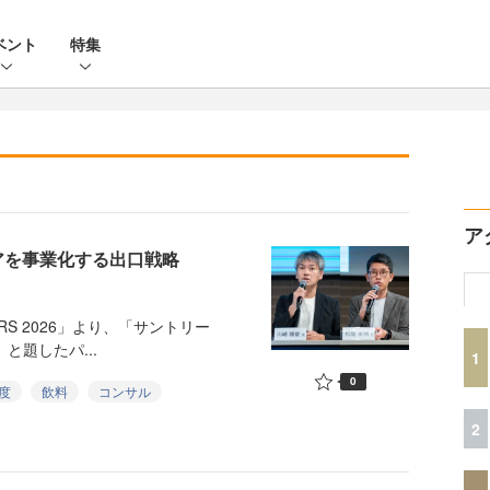
ベント
特集
ア
アを事業化する出口戦略
RS 2026」より、「サントリー
」と題したパ...
1
0
度
飲料
コンサル
2