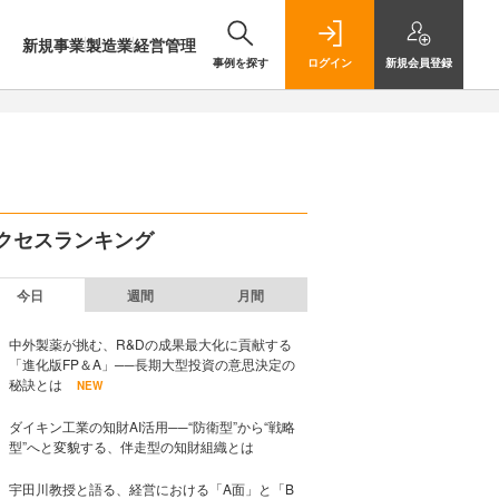
新規事業
製造業
経営管理
事例を探す
ログイン
新規
会員登録
クセスランキング
今日
週間
月間
中外製薬が挑む、R&Dの成果最大化に貢献する
「進化版FP＆A」──長期大型投資の意思決定の
秘訣とは
NEW
ダイキン工業の知財AI活用──“防衛型”から“戦略
型”へと変貌する、伴走型の知財組織とは
宇田川教授と語る、経営における「A面」と「B