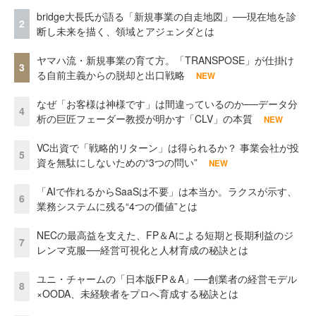
bridge大長氏が語る「新規事業の自走地図」──現在地を診
2
断し未来を描く、領域とアジェンダとは
ヤマハ流・新規事業の育て方。「TRANSPOSE」が仕掛け
3
る自前主義からの脱却と出口戦略
NEW
なぜ「お客様は神様です」は間違っているのか──データ分
4
析の巨匠フェーダー教授が明かす「CLV」の本質
NEW
VC出資で「戦略的リターン」は得られるか？ 事業会社が投
5
資を無駄にしないための“3つの問い”
NEW
「AIで作れるからSaaSは不要」は本当か。ラクスが示す、
6
業務システムに残る“4つの価値”とは
NECの最高益を支えた、FP＆Aによる短期と長期利益のジ
7
レンマ克服──経営可視化と人材育成の秘訣とは
ユニ・チャームの「日本版FP＆A」──創業者の経営モデル
8
×OODA、未経験者をプロへ育成する秘訣とは