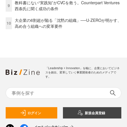
教科書にない“実践知”がCVCを救う。Counterpart Ventures
9
西条氏に聞く成功の条件
大企業の6割超が陥る「沈黙の組織」──U-ZEROが明かす、
10
高め合う組織への変革要件
「Leadership ☓ Innovation」を軸に、企業においてビジネ
スを創出、変革していく事業開発者のためのメディアで
す。
ログイン
新規会員登録
メールバックナンバー