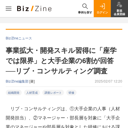
新規
事例を探す
ログイン
会員登録
Biz/Zineニュース
事業拡大・開発スキル習得に「座学
では限界」と大手企業の6割が回答
──リブ・コンサルティング調査
Biz/Zine編集部
[著]
2025/02/07 12:20
組織開発
人材育成
調査レポート
研修
リブ・コンサルティングは、①大手企業の人事（人材
開発担当）、②マネージャー・部長層を対象に「大手企
業のマネージャーや部長層を対象とした研修における課