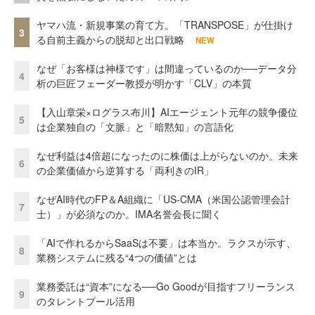
ヤマハ流・新規事業の育て方。「TRANSPOSE」が仕掛け
3
る自前主義からの脱却と出口戦略
NEW
なぜ「お客様は神様です」は間違っているのか──データ分
4
析の巨匠フェーダー教授が明かす「CLV」の本質
【入山章栄×ログラス布川】AIエージェント元年の競争優位
5
は企業独自の「文脈」と「暗黙知」の言語化
なぜ利益は4倍超になったのに株価は上がらないのか。未来
6
の企業価値から逆算する「両利きのIR」
なぜAI時代のFP＆A組織に「US-CMA（米国公認管理会計
7
士）」が必須なのか。IMA名誉会長に聞く
「AIで作れるからSaaSは不要」は本当か。ラクスが示す、
8
業務システムに残る“4つの価値”とは
業務委託は“資本”になる──Go Goodが目指すフリーランス
9
のタレントプール活用