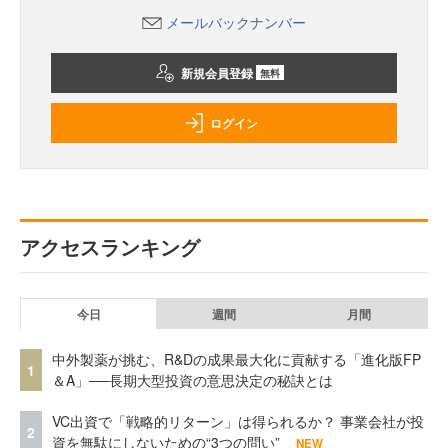
メールバックナンバー
新規会員登録
無料
ログイン
アクセスランキング
今日
週間
月間
中外製薬が挑む、R&Dの成果最大化に貢献する「進化版FP
1
＆A」──長期大型投資の意思決定の秘訣とは
VC出資で「戦略的リターン」は得られるか？ 事業会社が投
2
資を無駄にしないための“3つの問い”
NEW