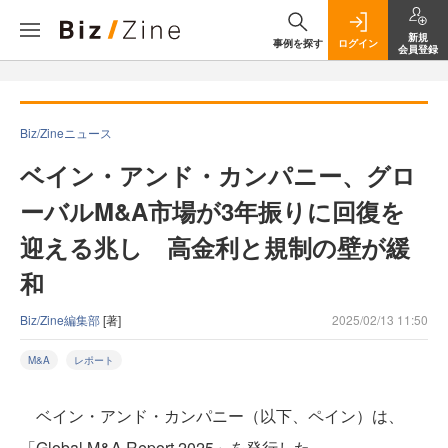
新規
事例を探す
ログイン
会員登録
Biz/Zineニュース
ベイン・アンド・カンパニー、グロ
ーバルM&A市場が3年振りに回復を
迎える兆し 高金利と規制の壁が緩
和
Biz/Zine編集部
[著]
2025/02/13 11:50
M&A
レポート
ベイン・アンド・カンパニー（以下、ペイン）は、
「Global M&A Report 2025」を発行した。