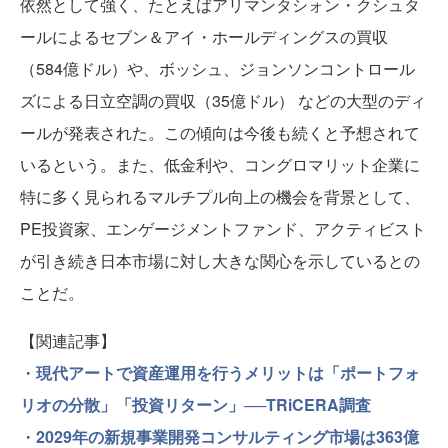
依然として強く、たとえばアリマンタシォン・クシュタ
ールによるセブン＆アイ・ホールディングスの買収
（584億ドル）や、ボッシュ、ジョンソンコントロール
ズによる日立空調の買収（35億ドル） などの大型のディ
ールが発表された。この傾向は今後も続くと予想されて
いるという。また、低金利や、コングロマリット企業に
特に多く見られるマルチプル向上の機会を背景として、
PE投資家、エンゲージメントファンド、アクティビスト
が引き続き日本市場に対し大きな関心を示しているとの
ことだ。
【関連記事】
・
現代アートで資産運用を行うメリットは「ポートフォ
リオの分散」「投資リターン」──TRiCERA調査
・
2029年の新規事業開発コンサルティング市場は363億