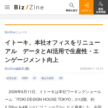
新規
事例を探す
ログイン
会員登録
Biz/Zineニュース
イトーキ、本社オフィスをリニュー
アル データとAI活用で生産性・エ
ンゲージメント向上
Biz/Zine編集部
[著]
2026/06/11 14:15
経営企画
ABM
AI
働き方改革
DX
2026年6月11日、イトーキは本社ワーキングショール
ーム「ITOKI DESIGN HOUSE TOKYO」の12階、約
2,700㎡を4年ぶりにリニューアルしたと発表した。今回