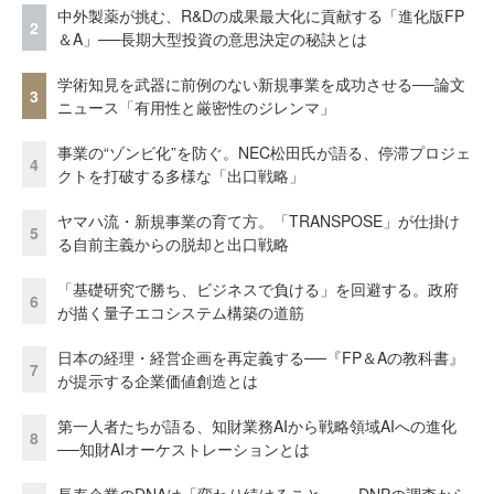
中外製薬が挑む、R&Dの成果最大化に貢献する「進化版FP
2
＆A」──長期大型投資の意思決定の秘訣とは
学術知見を武器に前例のない新規事業を成功させる──論文
3
ニュース「有用性と厳密性のジレンマ」
事業の“ゾンビ化”を防ぐ。NEC松田氏が語る、停滞プロジェ
4
クトを打破する多様な「出口戦略」
ヤマハ流・新規事業の育て方。「TRANSPOSE」が仕掛け
5
る自前主義からの脱却と出口戦略
「基礎研究で勝ち、ビジネスで負ける」を回避する。政府
6
が描く量子エコシステム構築の道筋
日本の経理・経営企画を再定義する──『FP＆Aの教科書』
7
が提示する企業価値創造とは
第一人者たちが語る、知財業務AIから戦略領域AIへの進化
8
──知財AIオーケストレーションとは