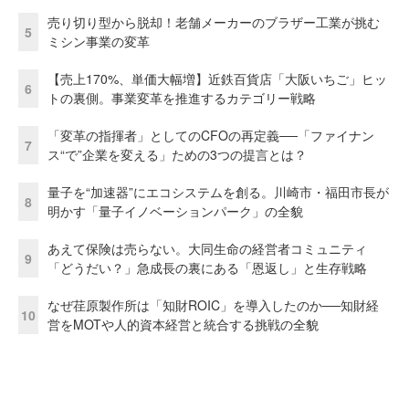
売り切り型から脱却！老舗メーカーのブラザー工業が挑む
5
ミシン事業の変革
【売上170%、単価大幅増】近鉄百貨店「大阪いちご」ヒッ
6
トの裏側。事業変革を推進するカテゴリー戦略
「変革の指揮者」としてのCFOの再定義──「ファイナン
7
ス“で”企業を変える」ための3つの提言とは？
量子を“加速器”にエコシステムを創る。川崎市・福田市長が
8
明かす「量子イノベーションパーク」の全貌
あえて保険は売らない。大同生命の経営者コミュニティ
9
「どうだい？」急成長の裏にある「恩返し」と生存戦略
なぜ荏原製作所は「知財ROIC」を導入したのか──知財経
10
営をMOTや人的資本経営と統合する挑戦の全貌