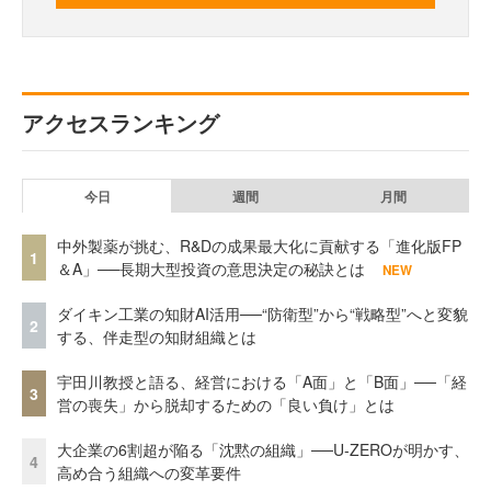
アクセスランキング
今日
週間
月間
中外製薬が挑む、R&Dの成果最大化に貢献する「進化版FP
1
＆A」──長期大型投資の意思決定の秘訣とは
NEW
ダイキン工業の知財AI活用──“防衛型”から“戦略型”へと変貌
2
する、伴走型の知財組織とは
宇田川教授と語る、経営における「A面」と「B面」──「経
3
営の喪失」から脱却するための「良い負け」とは
大企業の6割超が陥る「沈黙の組織」──U-ZEROが明かす、
4
高め合う組織への変革要件