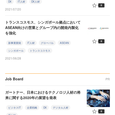
DX
IT人材
DX人材
0
2021/07/20
トランスコスモス、シンガポール拠点において
ASEAN向けの営業とグループ内の開発内製化
を強化
0
新事業開発
IT人材
グローバル
ASEAN
シンガポール
トランスコスモス
2021/06/28
Job Board
PR
ガートナー、日本におけるテクノロジ人材の将
来に関する2020年の展望を発表
ビジネスIT
企業戦略
DX
デジタル人材
0