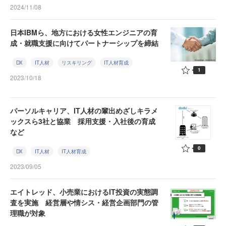
2024/11/08
日本IBMら、地方における女性エンジニアの育
成・就職支援に向けてパートナーシップを締結
DX
IT人材
リスキリング
IT人材育成
1
2023/10/18
パーソルキャリア、IT人材の輩出めざしキラメ
ックスら3社と協業 採用支援・入社後の育成
など
0
DX
IT人材
IT人材育成
2023/09/05
エイトレッド、小売業におけるIT投資の実態調
査を実施 経営層や情シス・経営企画部門の管
理職が対象