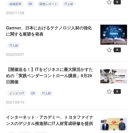
0
組織変革
DX
調査レポート
IT人材
2022/11/29
Gartner、日本におけるテクノロジ人材の強化
に関する展望を発表
IT人材
0
2022/03/07
【開催迫る！】ITをビジネスに最大限活かすた
めの「実践ベンダーコントロール講座」9月29
日開催
0
ビジネスIT
DX
IT人材
2021/09/10
インターネット・アカデミー、トヨタファイナ
ンスのデジタル推進部にIT人材育成研修を提供