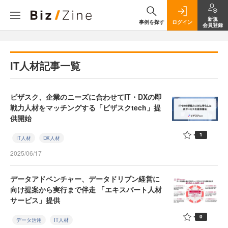
新規
事例を探す
ログイン
会員登録
IT人材記事一覧
ビザスク、企業のニーズに合わせてIT・DXの即
戦力人材をマッチングする「ビザスクtech」提
供開始
1
IT人材
DX人材
2025/06/17
データアドベンチャー、データドリブン経営に
向け提案から実行まで伴走 「エキスパート人材
サービス」提供
0
データ活用
IT人材