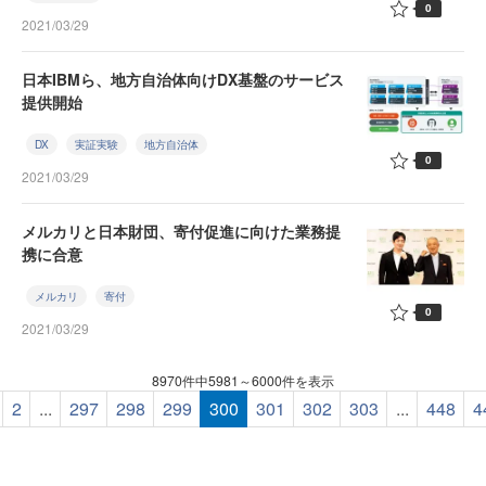
0
2021/03/29
日本IBMら、地方自治体向けDX基盤のサービス
提供開始
DX
実証実験
地方自治体
0
2021/03/29
メルカリと日本財団、寄付促進に向けた業務提
携に合意
メルカリ
寄付
0
2021/03/29
8970件中5981～6000件を表示
2
...
297
298
299
300
301
302
303
...
448
4