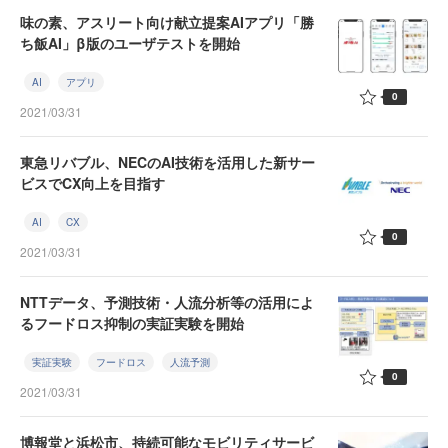
味の素、アスリート向け献立提案AIアプリ「勝
ち飯AI」β版のユーザテストを開始
AI
アプリ
0
2021/03/31
東急リバブル、NECのAI技術を活用した新サー
ビスでCX向上を目指す
AI
CX
0
2021/03/31
NTTデータ、予測技術・人流分析等の活用によ
るフードロス抑制の実証実験を開始
実証実験
フードロス
人流予測
0
2021/03/31
博報堂と浜松市、持続可能なモビリティサービ