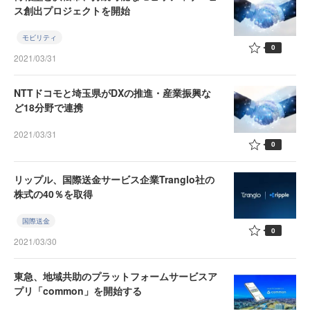
ス創出プロジェクトを開始
モビリティ
0
2021/03/31
NTTドコモと埼玉県がDXの推進・産業振興な
ど18分野で連携
2021/03/31
0
リップル、国際送金サービス企業Tranglo社の
株式の40％を取得
国際送金
0
2021/03/30
東急、地域共助のプラットフォームサービスア
プリ「common」を開始する