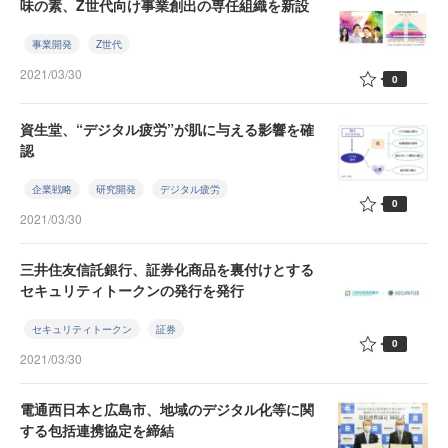
味の素、Z世代向け事業創出の専任組織を新設
事業開発
Z世代
2021/03/30
0
資生堂、“デジタル疲労”が肌に与える影響を確
認
企業戦略
研究開発
デジタル疲労
0
2021/03/30
三井住友信託銀行、証券化商品を裏付けとする
セキュリティトークンの発行を発行
セキュリティトークン
証券
0
2021/03/30
電通西日本と広島市、地域のデジタル化等に関
する包括連携協定を締結