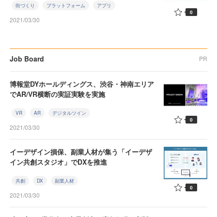
街づくり
プラットフォーム
アプリ
0
2021/03/30
Job Board
PR
博報堂DYホールディングス、渋谷・神南エリア
でAR/VR横断の実証実験を実施
VR
AR
デジタルツイン
0
2021/03/30
イーデザイン損保、副業人材が集う「イーデザ
イン共創スタジオ」でDXを推進
共創
DX
副業人材
0
2021/03/30