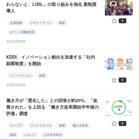
わらないと、LIXIL」の取り組みを強化 新制度
導入
0
企業戦略
リモートワーク
副業
オフィス機能変革
2020/09/29
KDDI、イノベーション創出を加速する「社内
副業制度」を開始
イノベーション
副業
0
2020/06/26
働き方が「悪化した」との回答が約20%、「改
善された」を上回る 「働き方改革開始半年後の
評価」調査
0
キャリア
ワークスタイル
複業
働き方改革
副業
ジタハラ
人生百年時代