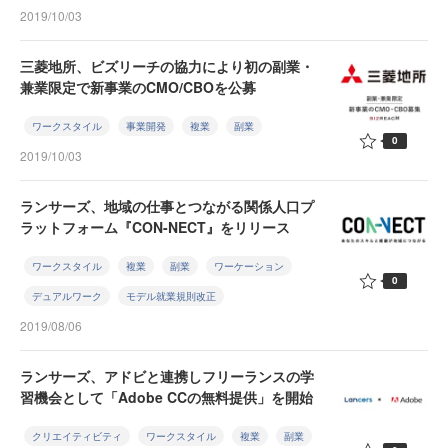
2019/10/03
三菱地所、ビズリーチの協力により初の副業・
兼業限定で新事業のCMO/CBOを公募
ワークスタイル
事業開発
複業
副業
0
2019/10/03
ランサーズ、地域の仕事とつながる関係人口プ
ラットフォーム『CON-NECT』をリリース
ワークスタイル
複業
副業
ワーケーション
0
デュアルワーク
モデル就業規則改正
2019/08/06
ランサーズ、アドビと連携しフリーランスの学
習機会として「Adobe CCの無料提供」を開始
クリエイティビティ
ワークスタイル
複業
副業