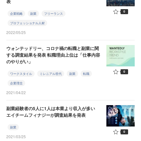
表
0
企業戦略
副業
フリーランス
プロフェッショナル人材
2022/05/25
ウォンテッドリー、コロナ禍の転職と副業に関
する調査結果を発表 転職理由上位は「仕事内容
のやりがい」
0
ワークスタイル
ミレニアル世代
副業
転職
企業理念
2021/04/22
副業経験者の5人に1人は本業より収入が多い
エイチームフィナジーが調査結果を発表
副業
0
2021/03/25