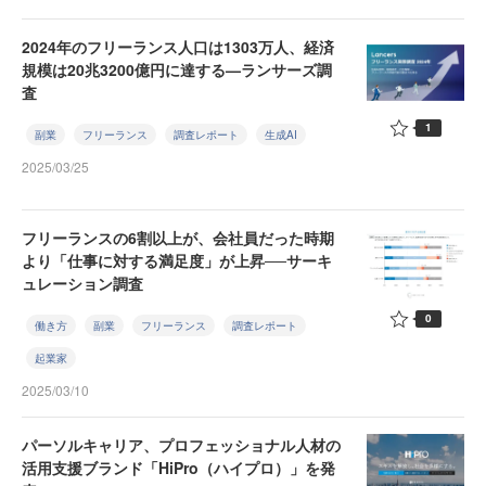
2024年のフリーランス人口は1303万人、経済
規模は20兆3200億円に達する—ランサーズ調
査
1
副業
フリーランス
調査レポート
生成AI
2025/03/25
フリーランスの6割以上が、会社員だった時期
より「仕事に対する満足度」が上昇──サーキ
ュレーション調査
0
働き方
副業
フリーランス
調査レポート
起業家
2025/03/10
パーソルキャリア、プロフェッショナル人材の
活用支援ブランド「HiPro（ハイプロ）」を発