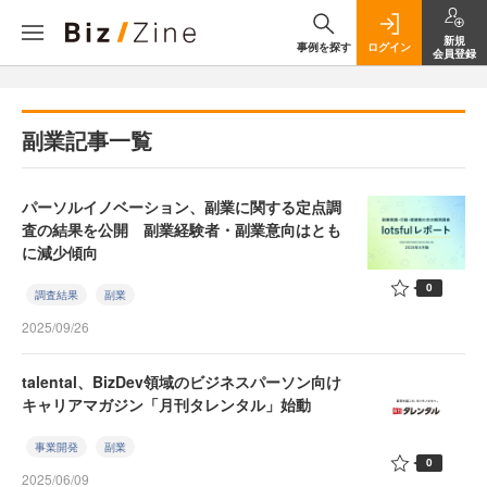
新規
事例を探す
ログイン
会員登録
副業記事一覧
パーソルイノベーション、副業に関する定点調
査の結果を公開 副業経験者・副業意向はとも
に減少傾向
0
調査結果
副業
2025/09/26
talental、BizDev領域のビジネスパーソン向け
キャリアマガジン「月刊タレンタル」始動
事業開発
副業
0
2025/06/09