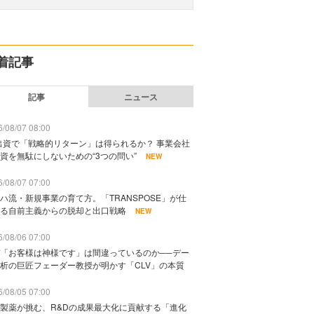
着記事
記事
ニュース
/08/07 08:00
出資で「戦略的リターン」は得られるか？ 事業会社
資を無駄にしないための“3つの問い”
NEW
/08/07 07:00
ハ流・新規事業の育て方。「TRANSPOSE」が仕
る自前主義からの脱却と出口戦略
NEW
/08/06 07:00
「お客様は神様です」は間違っているのか──デー
析の巨匠フェーダー教授が明かす「CLV」の本質
/08/05 07:00
製薬が挑む、R&Dの成果最大化に貢献する「進化