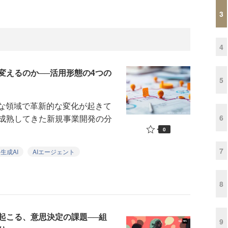
3
4
変えるのか──活用形態の4つの
5
な領域で革新的な変化が起きて
6
成熟してきた新規事業開発の分
0
7
生成AI
AIエージェント
8
起こる、意思決定の課題──組
9