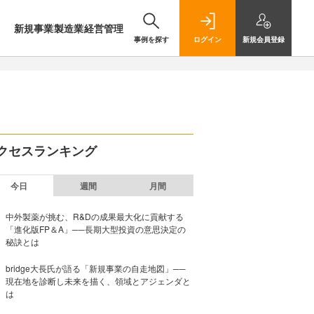
新規事業
製造業
経営管理
事例を探す
ログイン
新規
会員登録
クセスランキング
今日
週間
月間
中外製薬が挑む、R&Dの成果最大化に貢献する
「進化版FP＆A」──長期大型投資の意思決定の
秘訣とは
bridge大長氏が語る「新規事業の自走地図」──
現在地を診断し未来を描く、領域とアジェンダと
は