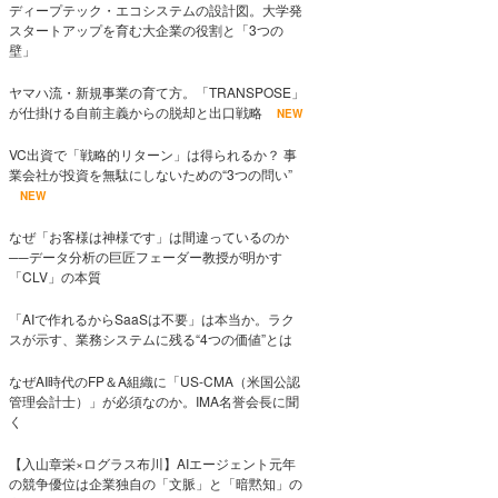
ディープテック・エコシステムの設計図。大学発
スタートアップを育む大企業の役割と「3つの
壁」
ヤマハ流・新規事業の育て方。「TRANSPOSE」
が仕掛ける自前主義からの脱却と出口戦略
NEW
VC出資で「戦略的リターン」は得られるか？ 事
業会社が投資を無駄にしないための“3つの問い”
NEW
なぜ「お客様は神様です」は間違っているのか
──データ分析の巨匠フェーダー教授が明かす
「CLV」の本質
「AIで作れるからSaaSは不要」は本当か。ラク
スが示す、業務システムに残る“4つの価値”とは
なぜAI時代のFP＆A組織に「US-CMA（米国公認
管理会計士）」が必須なのか。IMA名誉会長に聞
く
【入山章栄×ログラス布川】AIエージェント元年
の競争優位は企業独自の「文脈」と「暗黙知」の