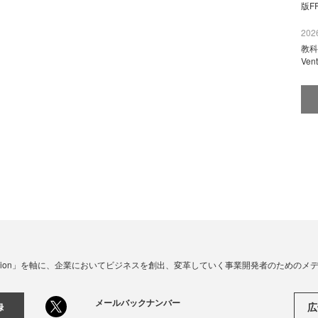
版F
2026
教科
Ve
☓ Innovation」を軸に、企業においてビジネスを創出、変革していく事業開発者のための
メールバックナンバー
広
録