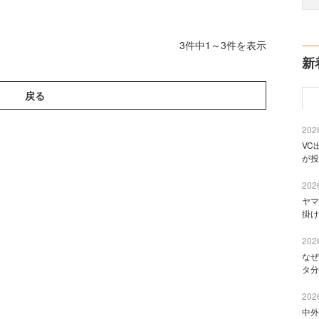
3件中1～3件を表示
新
戻る
2026
VC
が投
2026
ヤマ
掛け
2026
なぜ
タ分
2026
中外