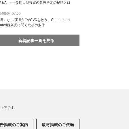
P＆A」──長期大型投資の意思決定の秘訣とは
/08/04 07:00
書にない“実践知”がCVCを救う。Counterpart
ntures西条氏に聞く成功の条件
新着記事一覧を見る
メディアです。
告掲載のご案内
取材掲載のご依頼