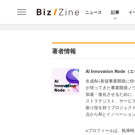
ニュース
記事
イ
著者情報
AI Innovation No
生成AI×新規事業開発に
が培ってきた事業開発ノウ
加速・進化させるために
ストラテジスト、サービ
振り役を担うプロジェク
点からAIとイノベーショ
※プロフィールは、執筆