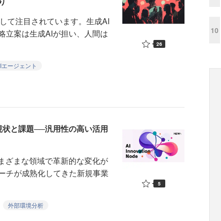
り
として注目されています。生成AI
10
略立案は生成AIが担い、人間は
26
AIエージェント
現状と課題──汎用性の高い活用
まざまな領域で革新的な変化が
ーチが成熟化してきた新規事業
5
外部環境分析