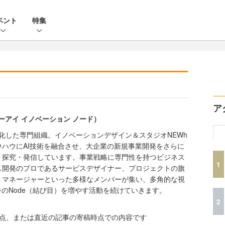
ベント
特集
ア
de（エーアイ イノベーション ノード）
特化した専門組織。イノベーションデザイン＆スタジオNEWh
ハウにAI技術を融合させ、大企業の新規事業開発をさらに
、探究・発信しています。事業戦略に専門性を持つビジネス
1
ス開発のプロであるサービスデザイナー、プロジェクトの旗
トマネージャーといった多様なメンバーが集い、多角的な視
ンのNode（結び目）を増やす活動を続けていきます。
2
時点、または直近の記事の寄稿時点での内容です