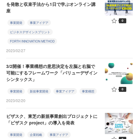
を発散と収束手法から1日で学ぶオンライン講
座
0
事業開発
事業アイデア
ビジネスデザインスプリント
FORTH INNOVATION METHOD
2023/02/27
3/2開催！事業構想の意思決定を左脳と右脳で
可能にするフレームワーク「バリューデザイン
シンタックス」
0
事業開発
新規事業開発
事業アイデア
事業構想
2023/02/20
ビザスク、東芝の新規事業創出プロジェクトに
「ビザスク project」の導入を発表
事業開発
企業戦略
事業アイデア