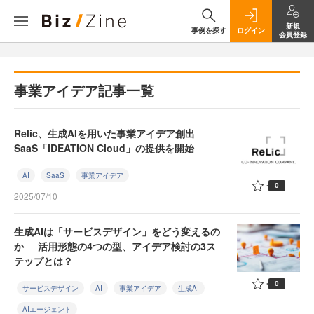
新規
事例を探す
ログイン
会員登録
事業アイデア記事一覧
Relic、生成AIを用いた事業アイデア創出
SaaS「IDEATION Cloud」の提供を開始
AI
SaaS
事業アイデア
0
2025/07/10
生成AIは「サービスデザイン」をどう変えるの
か──活用形態の4つの型、アイデア検討の3ス
テップとは？
0
サービスデザイン
AI
事業アイデア
生成AI
AIエージェント