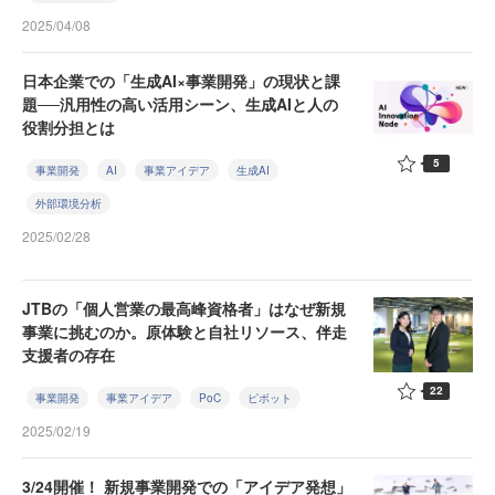
2025/04/08
日本企業での「生成AI×事業開発」の現状と課
題──汎用性の高い活用シーン、生成AIと人の
役割分担とは
5
事業開発
AI
事業アイデア
生成AI
外部環境分析
2025/02/28
JTBの「個人営業の最高峰資格者」はなぜ新規
事業に挑むのか。原体験と自社リソース、伴走
支援者の存在
22
事業開発
事業アイデア
PoC
ピボット
2025/02/19
3/24開催！ 新規事業開発での「アイデア発想」