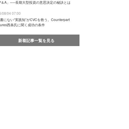
P＆A」──長期大型投資の意思決定の秘訣とは
/08/04 07:00
書にない“実践知”がCVCを救う。Counterpart
ntures西条氏に聞く成功の条件
新着記事一覧を見る