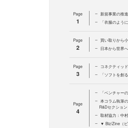
Page
新規事業の推
1
「衣服のよう
Page
買い取りから
2
日本から世界
Page
コネクティッ
3
「ソフトを創
「ベンチャー
本コラム執筆
Page
R&Dセクショ
4
取材協力：中
▼ Biz/Zi