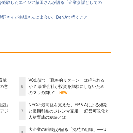
を経験したエイジア藤田さんが語る「企業参謀としての
野さんが南場さんに出会い、DeNAで描くこと
貢献
VC出資で「戦略的リターン」は得られる
資の意
6
か？ 事業会社が投資を無駄にしないため
の“3つの問い”
NEW
地図」
NECの最高益を支えた、FP＆Aによる短期
とアジ
7
と長期利益のジレンマ克服──経営可視化と
人材育成の秘訣とは
大企業の6割超が陥る「沈黙の組織」──U-
8