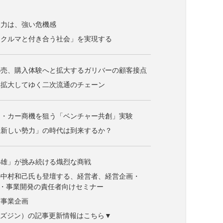
進力は、強い危機感
にクルマと付き合う社会」を実現する
小売、購入体験へと拡大するガリバーの顧客接点
へ拡大してゆく二次流通のチェーン
ド・カー商機を狙う「ベンチャー共創」実験
る新しい勢力」の時代は到来するか？
の雄」が挑み続ける熾烈な商戦
の中村和己氏も登壇する、経営者、経営企画・
ン・事業開発の責任者向けセミナー
村事業企画
ne（ビズジン）の記事更新情報はこちら▼