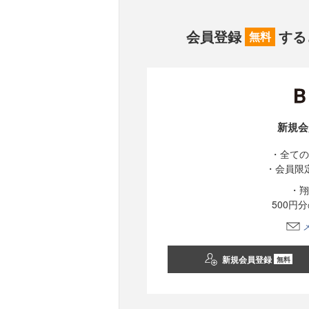
会員登録
する
無料
新規会
・全ての
・会員限
・翔
500円
新規会員登録
無料