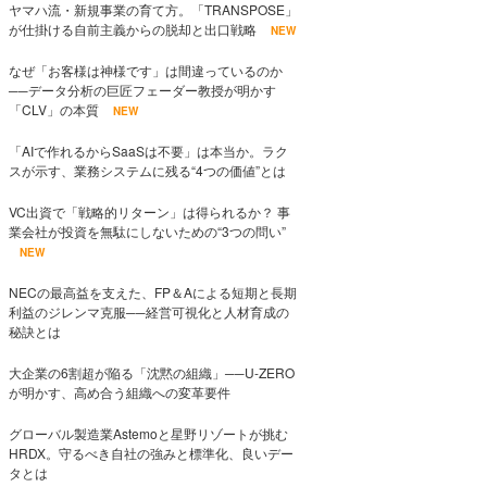
ヤマハ流・新規事業の育て方。「TRANSPOSE」
が仕掛ける自前主義からの脱却と出口戦略
NEW
なぜ「お客様は神様です」は間違っているのか
──データ分析の巨匠フェーダー教授が明かす
「CLV」の本質
NEW
「AIで作れるからSaaSは不要」は本当か。ラク
スが示す、業務システムに残る“4つの価値”とは
VC出資で「戦略的リターン」は得られるか？ 事
業会社が投資を無駄にしないための“3つの問い”
NEW
NECの最高益を支えた、FP＆Aによる短期と長期
利益のジレンマ克服──経営可視化と人材育成の
秘訣とは
大企業の6割超が陥る「沈黙の組織」──U-ZERO
が明かす、高め合う組織への変革要件
グローバル製造業Astemoと星野リゾートが挑む
HRDX。守るべき自社の強みと標準化、良いデー
タとは