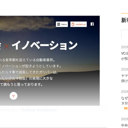
新
2026
VC
が投
2026
ヤマ
掛け
2026
なぜ
タ分
N
ノベーション｜
Gulliver Accelerator
2026
中外