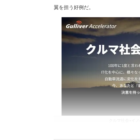
翼を担う好例だ。
クルマ社会×イ