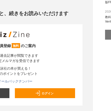
版F
2026
と、
続きをお読みいただけます
教科
Ve
員登録
のご案内
無料
過去記事が閲覧できます
定メルマガを受信できます
泳社の本が買える！
分のポイントをプレゼント
メールバックナンバー
ログイン