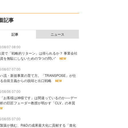
着記事
記事
ニュース
/08/07 08:00
出資で「戦略的リターン」は得られるか？ 事業会社
資を無駄にしないための“3つの問い”
NEW
/08/07 07:00
ハ流・新規事業の育て方。「TRANSPOSE」が仕
る自前主義からの脱却と出口戦略
NEW
/08/06 07:00
「お客様は神様です」は間違っているのか──デー
析の巨匠フェーダー教授が明かす「CLV」の本質
EW
/08/05 07:00
製薬が挑む、R&Dの成果最大化に貢献する「進化