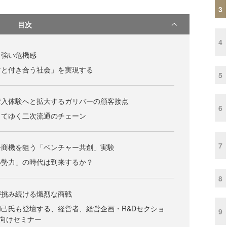
3
目次
4
、強い危機感
マと付き合う社会」を実現する
5
購入体験へと拡大するガリバーの顧客接点
6
してゆく二次流通のチェーン
7
ー商機を狙う「ベンチャー共創」実験
い勢力」の時代は到来するか？
8
が挑み続ける熾烈な商戦
己氏も登壇する、経営者、経営企画・R&Dセクショ
9
向けセミナー