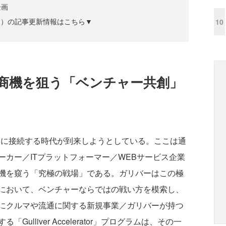
企画
ズジン）の記事更新情報はこちら▼
10
商機を狙う「ベンチャー共創」
トに接続する時代が到来しようとしている。ここは通
カー／ITプラットフォーマー／WEBサービス企業
機を窺う「究極の戦場」である。ガリバーはこの極
において、ベンチャーならではの戦い方を模索し、
にクルマや流通に関する新規事業／ガリバーが持つ
lliver Accelerator」プログラムは、その一