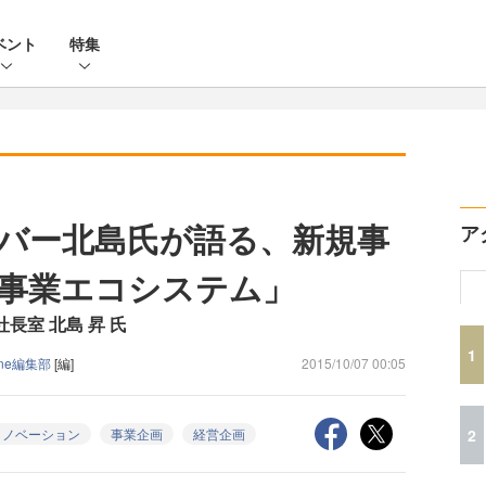
ベント
特集
バー北島氏が語る、新規事
ア
事業エコシステム」
長室 北島 昇 氏
1
Zine編集部
[編]
2015/10/07 00:05
2
イノベーション
事業企画
経営企画