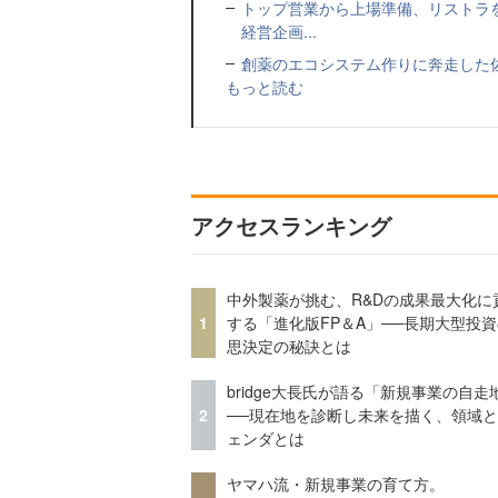
トップ営業から上場準備、リストラ
経営企画...
創薬のエコシステム作りに奔走した佐
もっと読む
アクセスランキング
中外製薬が挑む、R&Dの成果最大化に
1
する「進化版FP＆A」──長期大型投
思決定の秘訣とは
bridge大長氏が語る「新規事業の自走
2
──現在地を診断し未来を描く、領域
ェンダとは
ヤマハ流・新規事業の育て方。