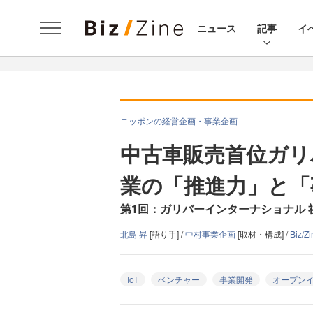
ニュース
記事
イ
ニッポンの経営企画・事業企画
中古車販売首位ガリ
業の「推進力」と「
第1回：ガリバーインターナショナル 社
北島 昇
[語り手] /
中村事業企画
[取材・構成] /
Biz/
IoT
ベンチャー
事業開発
オープン