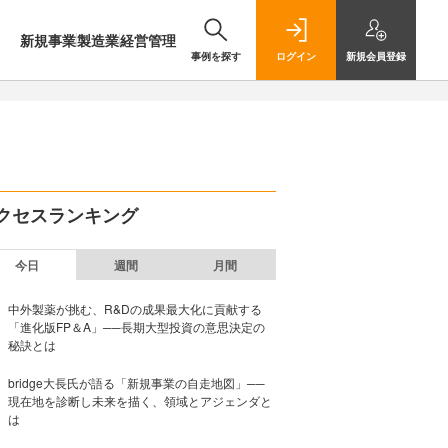
新規事業
製造業
経営管理
事例を探す
ログイン
新規
会員登録
クセスランキング
今日
週間
月間
中外製薬が挑む、R&Dの成果最大化に貢献する
「進化版FP＆A」──長期大型投資の意思決定の
秘訣とは
bridge大長氏が語る「新規事業の自走地図」──
現在地を診断し未来を描く、領域とアジェンダと
は