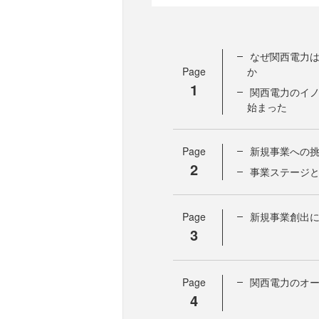
なぜ関西電力
Page
か
1
関西電力のイ
始まった
Page
新規事業への
2
事業ステージ
Page
新規事業創出
3
Page
関西電力のオ
4