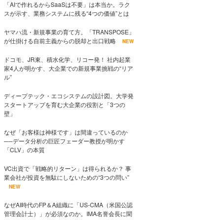
「AIで作れるからSaaSは不要」は本当か。ラク
スが示す、業務システムに残る“4つの価値”とは
ヤマハ流・新規事業の育て方。「TRANSPOSE」
が仕掛ける自前主義からの脱却と出口戦略
NEW
ドコモ、JR東、積水化学、リコー発！ 社内起業
家4人が明かす、大企業での新規事業挑戦の“リア
ル”
ディープテック・エコシステムの設計図。大学発
スタートアップを育む大企業の役割と「3つの
壁」
なぜ「お客様は神様です」は間違っているのか
──データ分析の巨匠フェーダー教授が明かす
「CLV」の本質
VC出資で「戦略的リターン」は得られるか？ 事
業会社が投資を無駄にしないための“3つの問い”
NEW
なぜAI時代のFP＆A組織に「US-CMA（米国公認
管理会計士）」が必須なのか。IMA名誉会長に聞