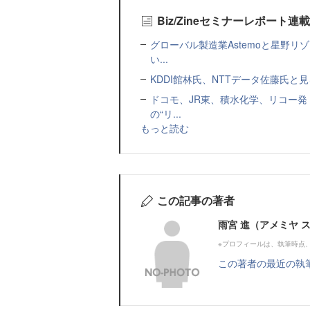
Biz/Zineセミナーレポート連
グローバル製造業Astemoと星野リ
い...
KDDI館林氏、NTTデータ佐藤氏と見
ドコモ、JR東、積水化学、リコー発
の“リ...
もっと読む
この記事の著者
雨宮 進（アメミヤ 
※プロフィールは、執筆時点
この著者の最近の執