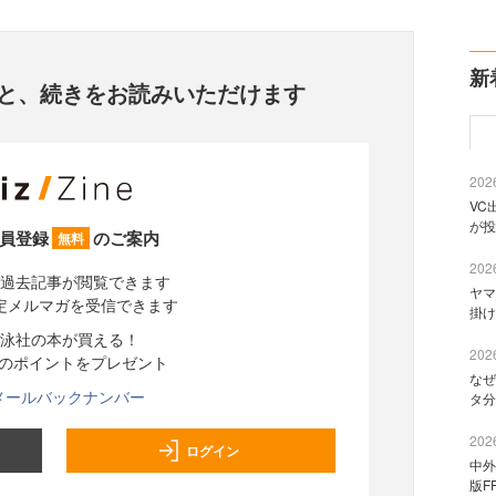
新
と、
続きをお読みいただけます
2026
VC
が投
員登録
のご案内
無料
2026
過去記事が閲覧できます
ヤマ
定メルマガを受信できます
掛け
泳社の本が買える！
2026
分のポイントをプレゼント
なぜ
メールバックナンバー
タ分
2026
ログイン
中外
版F