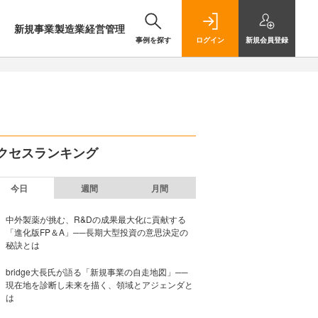
新規事業
製造業
経営管理
事例を探す
ログイン
新規
会員登録
クセスランキング
今日
週間
月間
中外製薬が挑む、R&Dの成果最大化に貢献する
「進化版FP＆A」──長期大型投資の意思決定の
秘訣とは
bridge大長氏が語る「新規事業の自走地図」──
現在地を診断し未来を描く、領域とアジェンダと
は