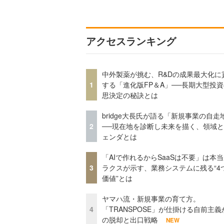
アクセスランキング
中外製薬が挑む、R&Dの成果最大化に
1
する「進化版FP＆A」──長期大型投
思決定の秘訣とは
bridge大長氏が語る「新規事業の自走
2
──現在地を診断し未来を描く、領域
ェンダとは
「AIで作れるからSaaSは不要」は本
3
ラクスが示す、業務システムに残る“4
価値”とは
ヤマハ流・新規事業の育て方。
4
「TRANSPOSE」が仕掛ける自前主義
の脱却と出口戦略
NEW