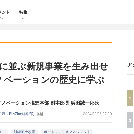
ベント
特集
に並ぶ新規事業を生み出せ
ア
ノベーションの歴史に学ぶ
1
イノベーション推進本部 副本部長 浜田誠一郎氏
 茂（Biz/Zine編集部）
[編]
2024/09/06 07:00
2
ョン
組織風土改革
ポートフォリオマネジメント