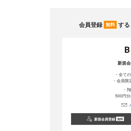
会員登録
する
無料
新規会
・全ての
・会員限
・翔
500円
新規会員登録
無料