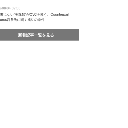
/08/04 07:00
書にない“実践知”がCVCを救う。Counterpart
ntures西条氏に聞く成功の条件
新着記事一覧を見る