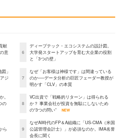
貢献
ディープテック・エコシステムの設計図。
資の意
6
大学発スタートアップを育む大企業の役割
と「3つの壁」
地図」
なぜ「お客様は神様です」は間違っている
とアジ
7
のか──データ分析の巨匠フェーダー教授が
明かす「CLV」の本質
当か。
VC出資で「戦略的リターン」は得られる
つの
8
か？ 事業会社が投資を無駄にしないため
の“3つの問い”
NEW
なぜAI時代のFP＆A組織に「US-CMA（米国
から
9
公認管理会計士）」が必須なのか。IMA名誉
会長に聞く