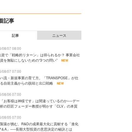
着記事
記事
ニュース
/08/07 08:00
出資で「戦略的リターン」は得られるか？ 事業会社
資を無駄にしないための“3つの問い”
NEW
/08/07 07:00
ハ流・新規事業の育て方。「TRANSPOSE」が仕
る自前主義からの脱却と出口戦略
NEW
/08/06 07:00
「お客様は神様です」は間違っているのか──デー
析の巨匠フェーダー教授が明かす「CLV」の本質
/08/05 07:00
製薬が挑む、R&Dの成果最大化に貢献する「進化
P＆A」──長期大型投資の意思決定の秘訣とは