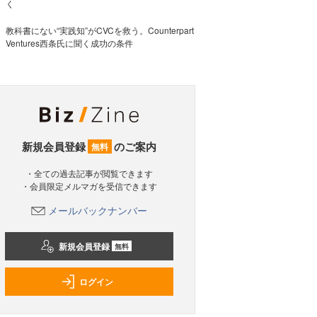
く
教科書にない“実践知”がCVCを救う。Counterpart
Ventures西条氏に聞く成功の条件
新規会員登録
のご案内
無料
・全ての過去記事が閲覧できます
・会員限定メルマガを受信できます
メールバックナンバー
新規会員登録
無料
ログイン