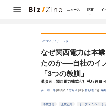
ニュース
記事
イ
Biz/Zineセミナーレポート
なぜ関西電力は本業
たのか──自社のイ
「3つの教訓」
講演者：関西電力株式会社 執行役員 
浜田 誠一郎
[講演者] /
雨宮 進
[著] /
林 紗也
[写] /
栗原
事業開発
企業戦略
オープンイノベーシ